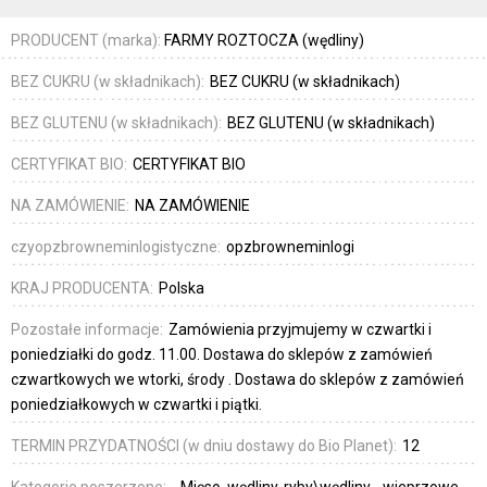
PRODUCENT (marka):
FARMY ROZTOCZA (wędliny)
BEZ CUKRU (w składnikach):
BEZ CUKRU (w składnikach)
BEZ GLUTENU (w składnikach):
BEZ GLUTENU (w składnikach)
CERTYFIKAT BIO:
CERTYFIKAT BIO
NA ZAMÓWIENIE:
NA ZAMÓWIENIE
czyopzbrowneminlogistyczne:
opzbrowneminlogi
KRAJ PRODUCENTA:
Polska
Pozostałe informacje:
Zamówienia przyjmujemy w czwartki i
poniedziałki do godz. 11.00. Dostawa do sklepów z zamówień
czwartkowych we wtorki, środy . Dostawa do sklepów z zamówień
poniedziałkowych w czwartki i piątki.
TERMIN PRZYDATNOŚCI (w dniu dostawy do Bio Planet):
12
Kategorie poszerzone:
_Mięso, wędliny, ryby\wędliny - wieprzowe,