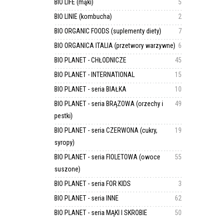
BIO LIFE (mąki)
5
BIO LINIE (kombucha)
2
BIO ORGANIC FOODS (suplementy diety)
7
BIO ORGANICA ITALIA (przetwory warzywne)
6
BIO PLANET - CHŁODNICZE
45
BIO PLANET - INTERNATIONAL
15
BIO PLANET - seria BIAŁKA
10
BIO PLANET - seria BRĄZOWA (orzechy i
49
pestki)
BIO PLANET - seria CZERWONA (cukry,
19
syropy)
BIO PLANET - seria FIOLETOWA (owoce
55
suszone)
BIO PLANET - seria FOR KIDS
3
BIO PLANET - seria INNE
62
BIO PLANET - seria MĄKI I SKROBIE
50