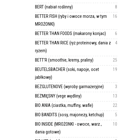
BERT (nabiał roślinny)
8
BETTER FISH (ryby i owoce morza, w tym
16
MROŻONKI)
BETTER THAN FOODS (makarony konjac)
6
BETTER THAN RICE (ryż proteinowy, dania z
4
ryżem)
BETT'R (smoothie, kremy, praliny)
25
BEUTELSBACHER (soki, napoje, ocet
19
jabłkowy)
BEZGLUTENOVE (wyroby garmażeryjne)
3
BEZMIĘSNY (vege wędliny)
13
BIO ANIA (ciastka, muffiny, wafle)
22
BIO BANDITS (sosy, majonezy, ketchup)
5
BIO INSIDE (MROŻONKI - owoce, warz.,
10
dania gotowe)