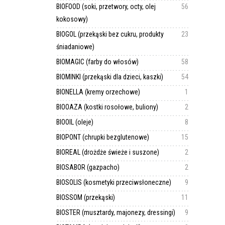
BIOFOOD (soki, przetwory, octy, olej
56
kokosowy)
BIOGOL (przekąski bez cukru, produkty
23
śniadaniowe)
BIOMAGIC (farby do włosów)
58
BIOMINKI (przekąski dla dzieci, kaszki)
54
BIONELLA (kremy orzechowe)
1
BIOOAZA (kostki rosołowe, buliony)
2
BIOOIL (oleje)
8
BIOPONT (chrupki bezglutenowe)
15
BIOREAL (drożdże świeże i suszone)
2
BIOSABOR (gazpacho)
2
BIOSOLIS (kosmetyki przeciwsłoneczne)
9
BIOSSOM (przekąski)
11
BIOSTER (musztardy, majonezy, dressingi)
9