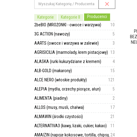
Producenci
Kategorie
Kategorie II
2beBIO (MROŻONKI - owoce i warzywa)
10
P
3G ACTION (nawozy)
5
BEZ
NE
AARTS (owoce i warzywa w zalewie)
3
AGRISICILIA (marmolady, krem pistacjowy)
13
ALASKA (rurki kukurydziane z kremem)
4
ALB-GOLD (makarony)
15
ALCE NERO (włoskie produkty)
121
ALEPIA (mydła, orzechy piorące, ałun)
5
ALIMENTA (piadiny)
2
ALLOS (musy, musli, chałwa)
17
ALMAWIN (środki czystości)
21
ALTERNATIVA3 (kawy, lizaki, cukier, kakao)
11
AMAIZIN (napoje kokosowe, tortilla, chipsy,
24