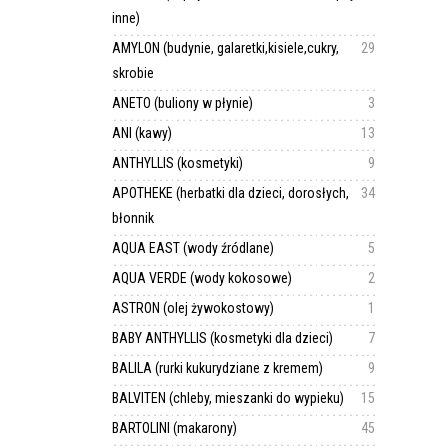
inne)
AMYLON (budynie, galaretki,kisiele,cukry,
29
skrobie
ANETO (buliony w płynie)
3
ANI (kawy)
13
ANTHYLLIS (kosmetyki)
9
APOTHEKE (herbatki dla dzieci, dorosłych,
34
błonnik
AQUA EAST (wody źródlane)
5
AQUA VERDE (wody kokosowe)
2
ASTRON (olej żywokostowy)
1
BABY ANTHYLLIS (kosmetyki dla dzieci)
7
BALILA (rurki kukurydziane z kremem)
9
BALVITEN (chleby, mieszanki do wypieku)
15
BARTOLINI (makarony)
45