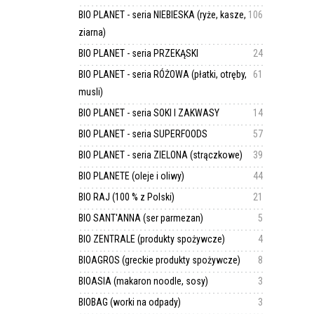
BIO PLANET - seria NIEBIESKA (ryże, kasze,
106
ziarna)
BIO PLANET - seria PRZEKĄSKI
24
BIO PLANET - seria RÓŻOWA (płatki, otręby,
61
musli)
BIO PLANET - seria SOKI I ZAKWASY
14
BIO PLANET - seria SUPERFOODS
57
BIO PLANET - seria ZIELONA (strączkowe)
39
BIO PLANETE (oleje i oliwy)
44
BIO RAJ (100 % z Polski)
21
BIO SANT'ANNA (ser parmezan)
5
BIO ZENTRALE (produkty spożywcze)
4
BIOAGROS (greckie produkty spożywcze)
8
BIOASIA (makaron noodle, sosy)
3
BIOBAG (worki na odpady)
3