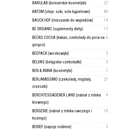
BARULAB (koreańskie kosmetyki)
27
BATOM (oleje, soki, sole kąpielowe)
89
BAUCK HOF (mieszanki do wypieków)
14
BE ORGANIC (suplementy diety)
17
BECKS COCOA (kakao, czekolady do picia na
6
gorąco)
BEEPACK (woskowijki)
2
BELVAS (belgijskie czekoladki)
3
BEN & ANNA (kosmetyki)
1
BENJAMISSIMO (czekolady, migdały,
21
orzeszki)
BERCHTESGADENER LAND (nabiał z mleka
9
krowiego)
BERGERIE (nabiał z mleka owczego i
10
koziego)
BERIEF (napoje roślinne)
3