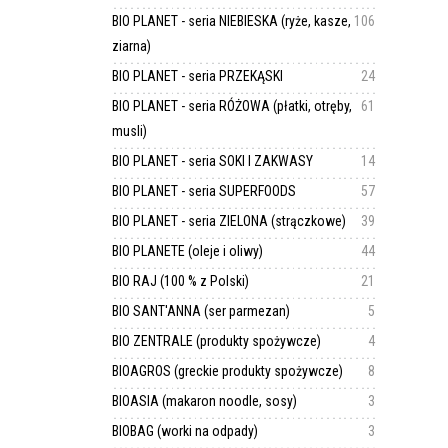
BIO PLANET - seria NIEBIESKA (ryże, kasze,
106
ziarna)
BIO PLANET - seria PRZEKĄSKI
24
BIO PLANET - seria RÓŻOWA (płatki, otręby,
61
musli)
BIO PLANET - seria SOKI I ZAKWASY
14
BIO PLANET - seria SUPERFOODS
57
BIO PLANET - seria ZIELONA (strączkowe)
39
BIO PLANETE (oleje i oliwy)
44
BIO RAJ (100 % z Polski)
21
BIO SANT'ANNA (ser parmezan)
5
BIO ZENTRALE (produkty spożywcze)
4
BIOAGROS (greckie produkty spożywcze)
8
BIOASIA (makaron noodle, sosy)
3
BIOBAG (worki na odpady)
3