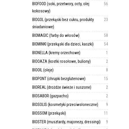
BIOFOOD (soki, przetwory, octy, olej
56
kokosowy)
BIOGOL (przekąski bez cukru, produkty
23
śniadaniowe)
BIOMAGIC (farby do włosów)
58
BIOMINKI (przekąski dla dzieci, kaszki)
54
BIONELLA (kremy orzechowe)
1
BIOOAZA (kostki rosołowe, buliony)
2
BIOOIL (oleje)
8
BIOPONT (chrupki bezglutenowe)
15
BIOREAL (drożdże świeże i suszone)
2
BIOSABOR (gazpacho)
2
BIOSOLIS (kosmetyki przeciwsłoneczne)
9
BIOSSOM (przekąski)
11
BIOSTER (musztardy, majonezy, dressingi)
9