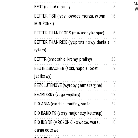
M
BERT (nabiał roślinny)
8
W
BETTER FISH (ryby i owoce morza, w tym
16
MROŻONKI)
BETTER THAN FOODS (makarony konjac)
6
BETTER THAN RICE (ryż proteinowy, dania z
4
ryżem)
BETT'R (smoothie, kremy, praliny)
25
BEUTELSBACHER (soki, napoje, ocet
19
jabłkowy)
BEZGLUTENOVE (wyroby garmażeryjne)
3
BEZMIĘSNY (vege wędliny)
13
BIO ANIA (ciastka, muffiny, wafle)
22
BIO BANDITS (sosy, majonezy, ketchup)
5
BIO INSIDE (MROŻONKI - owoce, warz.,
10
dania gotowe)