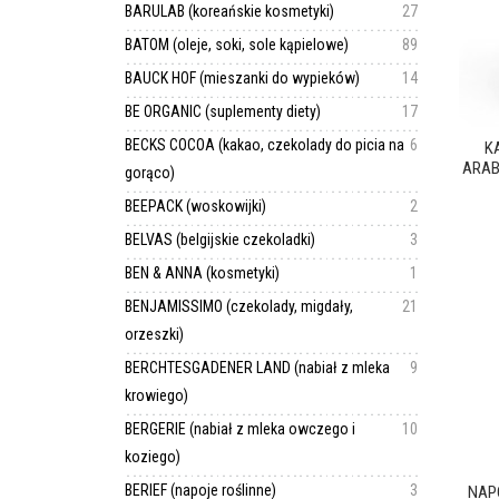
BARULAB (koreańskie kosmetyki)
27
BATOM (oleje, soki, sole kąpielowe)
89
BAUCK HOF (mieszanki do wypieków)
14
BE ORGANIC (suplementy diety)
17
BECKS COCOA (kakao, czekolady do picia na
6
K
ARABI
gorąco)
BEEPACK (woskowijki)
2
BELVAS (belgijskie czekoladki)
3
BEN & ANNA (kosmetyki)
1
BENJAMISSIMO (czekolady, migdały,
21
orzeszki)
BERCHTESGADENER LAND (nabiał z mleka
9
krowiego)
BERGERIE (nabiał z mleka owczego i
10
koziego)
BERIEF (napoje roślinne)
3
NAP