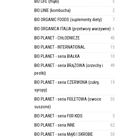
BIO LIFE (mąki)
5
BIO LINIE (kombucha)
2
BIO ORGANIC FOODS (suplementy diety)
7
BIO ORGANICA ITALIA (przetwory warzywne)
6
BIO PLANET - CHŁODNICZE
45
BIO PLANET - INTERNATIONAL
15
BIO PLANET - seria BIAŁKA
10
BIO PLANET - seria BRĄZOWA (orzechy i
49
pestki)
BIO PLANET - seria CZERWONA (cukry,
19
syropy)
BIO PLANET - seria FIOLETOWA (owoce
55
suszone)
BIO PLANET - seria FOR KIDS
3
BIO PLANET - seria INNE
62
BIO PLANET - seria MĄKI I SKROBIE
50