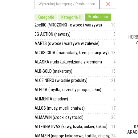
Producenci
Kategorie
Kategorie II
2beBIO (MROŻONKI - owoce i warzywa)
10
3G ACTION (nawozy)
5
HERB
Z
AARTS (owoce i warzywa w zalewie)
3
AGRISICILIA (marmolady, krem pistacjowy)
13
ALASKA (rurki kukurydziane z kremem)
4
ALB-GOLD (makarony)
15
ALCE NERO (włoskie produkty)
121
ALEPIA (mydła, orzechy piorące, ałun)
5
ALIMENTA (piadiny)
2
ALLOS (musy, musli, chałwa)
17
ALMAWIN (środki czystości)
20
K
ALTERNATIVA3 (kawy, lizaki, cukier, kakao)
11
ARABI
AMAIZIN (napoje kokosowe, tortilla, chipsy,
24