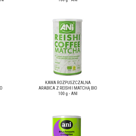
KAWA ROZPUSZCZALNA
IO
ARABICA Z REISHI I MATCHĄ BIO
100 g - ANI