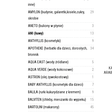
inne)
AMYLON (budynie, galaretki,kisiele,cukry,
29
skrobie
ANETO (buliony w płynie)
3
ANI (kawy)
13
ANTHYLLIS (kosmetyki)
9
APOTHEKE (herbatki dla dzieci, dorosłych,
34
błonnik
AQUA EAST (wody źródlane)
5
K
AQUA VERDE (wody kokosowe)
2
ARAB
ASTRON (olej żywokostowy)
1
BABY ANTHYLLIS (kosmetyki dla dzieci)
7
BALILA (rurki kukurydziane z kremem)
9
BALVITEN (chleby, mieszanki do wypieku)
15
BARTOLINI (makarony)
45