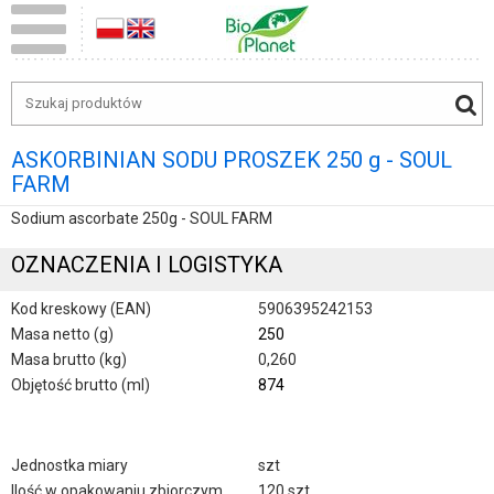
ASKORBINIAN SODU PROSZEK 250 g - SOUL
FARM
Sodium ascorbate 250g - SOUL FARM
OZNACZENIA I LOGISTYKA
Kod kreskowy (EAN)
5906395242153
Masa netto (g)
250
Masa brutto (kg)
0,260
Objętość brutto (ml)
874
Jednostka miary
szt
Ilość w opakowaniu zbiorczym
120 szt