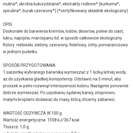
inulina*, skrobia kukurydziana*, ekstrakty roślinne* (kurkuma*,
spirulina*, burak czerwony*) (*certyfikowany składnik ekologiczny)
OPIS
Doskonałe do barwienia kremów, lodów, deserów, polew do ciast,
lukru, napojów, marcepanu itd. w sposób całkowicie ekologiczny.
Kolory: niebieski, zielony, czerwony, fioletowy, żółty, pomarańczowy
w jednym pudełku.
SPOSÓB PRZYGOTOWANIA
1 saszetkę wybranego barwnika wymieszać z 1 łyżką letniej wody,
aż do uzyskania gładkiej konsystencji. Odstawić na 5 minut, aby
proszek w pełni rozwinął intensywność koloru. Następnie ponownie
dobrze wymieszać. Po uzyskaniu żądanej barwy, stopniowo,
małymi kroplami dodawać do masy, którą chcemy zabarwić.
WARTOŚĆ ODŻYWCZA W 100 g
Wartość energetyczna: 1558 kJ/367 kcal
Tłuszcz: 1,0 g