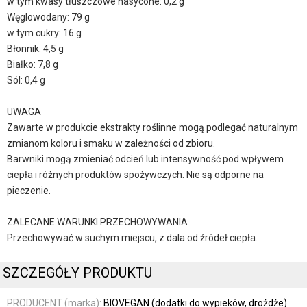
w tym kwasy tłuszczowe nasycone: 0,2 g
Węglowodany: 79 g
w tym cukry: 16 g
Błonnik: 4,5 g
Białko: 7,8 g
Sól: 0,4 g
UWAGA
Zawarte w produkcie ekstrakty roślinne mogą podlegać naturalnym
zmianom koloru i smaku w zależności od zbioru.
Barwniki mogą zmieniać odcień lub intensywność pod wpływem
ciepła i różnych produktów spożywczych. Nie są odporne na
pieczenie.
ZALECANE WARUNKI PRZECHOWYWANIA
Przechowywać w suchym miejscu, z dala od źródeł ciepła.
SZCZEGÓŁY PRODUKTU
PRODUCENT (marka):
BIOVEGAN (dodatki do wypieków, drożdże)