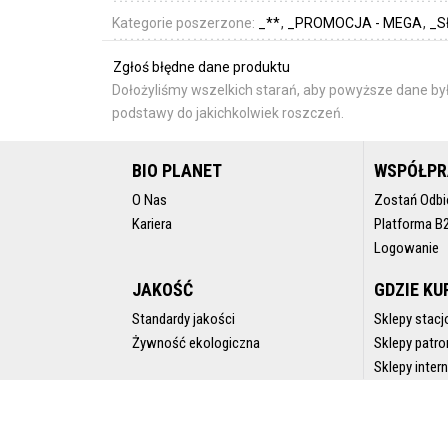
Kategorie poszerzone:
_**
_PROMOCJA - MEGA
_S
Zgłoś błędne dane produktu
Dołożyliśmy wszelkich starań, aby powyższe dane był
podstawy do jakichkolwiek roszczeń.
BIO PLANET
WSPÓŁP
O Nas
Zostań Odbi
Kariera
Platforma B
Logowanie
JAKOŚĆ
GDZIE KU
Standardy jakości
Sklepy stacj
Żywność ekologiczna
Sklepy patro
Sklepy inte