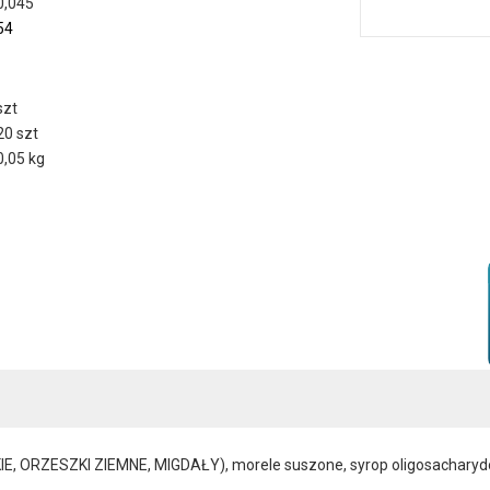
0,045
54
szt
20 szt
0,05 kg
RZESZKI ZIEMNE, MIGDAŁY), morele suszone, syrop oligosacharydowy