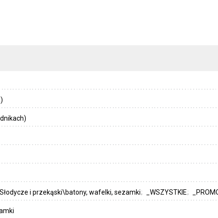
)
dnikach)
Słodycze i przekąski\batony, wafelki, sezamki
_WSZYSTKIE
_PROMO
zamki