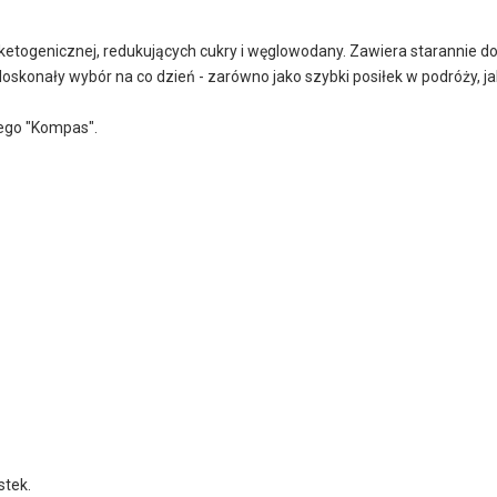
 ketogenicznej, redukujących cukry i węglowodany. Zawiera starannie d
doskonały wybór na co dzień - zarówno jako szybki posiłek w podróży, ja
ego "Kompas".
stek.