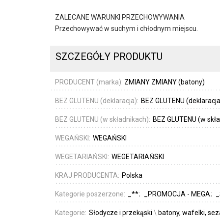
ZALECANE WARUNKI PRZECHOWYWANIA
Przechowywać w suchym i chłodnym miejscu.
SZCZEGÓŁY PRODUKTU
PRODUCENT (marka):
ZMIANY ZMIANY (batony)
BEZ GLUTENU (deklaracja):
BEZ GLUTENU (deklaracja
BEZ GLUTENU (w składnikach):
BEZ GLUTENU (w skła
WEGAŃSKI:
WEGAŃSKI
WEGETARIAŃSKI:
WEGETARIAŃSKI
KRAJ PRODUCENTA:
Polska
Kategorie poszerzone:
_**
_PROMOCJA - MEGA
_
Kategorie:
Słodycze i przekąski
\
batony, wafelki, se