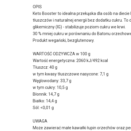
OPIS
Keto Booster to idealna przekąska dla osób na diecie
tłuszczów i naturalnej energii bez dodatku cukru. To 
glikemiczny (IG) - stabilizuje poziom cukru we krwi.
30 % mniej cukru w porównaniu do Batonu orzechow
Produkt wegański, bezglutenowy.
WARTOŚĆ ODŻYWCZA w 100 g
Wartość energetyczna: 2060 kJ/492 kcal
Tłuszcz: 40 g
w tym kwasy tłuszczowe nasycone: 7,1 g
Węglowodany: 33,7 g
w tym cukry: 10,5 g
Błonnik: 14,7 g
Białko: 14,4 g
Sól: <0,01 g
UWAGA
Może zawierać małe kawałki łupin orzechów oraz pe