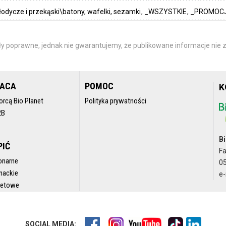
łodycze i przekąski\batony, wafelki, sezamki
_WSZYSTKIE
_PROMOCJ
y poprawne, jednak nie gwarantujemy, że publikowane informacje nie z
RACA
POMOC
K
orcą Bio Planet
Polityka prywatności
2B
Bi
PIĆ
F
onarne
05
nackie
e-
rnetowe
SOCIAL MEDIA: