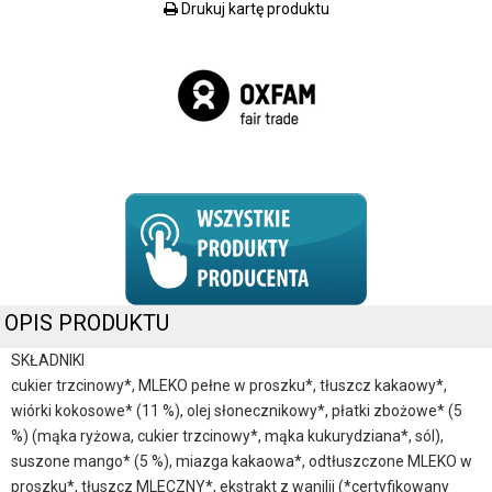
Drukuj kartę produktu
OPIS PRODUKTU
SKŁADNIKI
cukier trzcinowy*, MLEKO pełne w proszku*, tłuszcz kakaowy*,
wiórki kokosowe* (11 %), olej słonecznikowy*, płatki zbożowe* (5
%) (mąka ryżowa, cukier trzcinowy*, mąka kukurydziana*, sól),
suszone mango* (5 %), miazga kakaowa*, odtłuszczone MLEKO w
proszku*, tłuszcz MLECZNY*, ekstrakt z wanilii (*certyfikowany