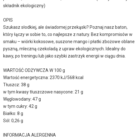
składnik ekologiczny)
OPIS
Szukasz słodkiej, ale świadomej przekąski? Poznaj nasz baton,
który łączy w sobie to, co najlepsze z natury. Bez kompromisów w
smaku – wiórki kokosowe, suszone mango i płatki zbożowe oblane
pyszną, mleczną czekoladą z upraw ekologicznych. Idealny do
kawy, po treningu lub jako szybki zastrzyk energii w ciągu dnia.
WARTOŚĆ ODŻYWCZA W 100 g
Wartość energetyczna: 2370 kJ/568 kcal
Tłuszcz: 38 g
w tym kwasy tłuszczowe nasycone: 21 g
Węglowodany: 47 g
w tym cukry: 42 g
Białko: 8 g
Sól: 0,26 g
INFORMACJA ALERGENNA