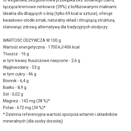
to wegańska, bezglutenowa przekąska bez dodanego cukru,
łącząca kremowe nerkowce (39%) z liofilizowanymi malinami.
Idealna dla dbających o linię (tylko 69 kcal w sztuce), oferuje
kwaskowo-słodki smak, naturalny skład i chrupiącą strukturę,
stanowiąc zdrową alternatywę dla tradycyjnych słodyczy.
WARTOŚĆ ODŻYWCZA W 100 g
Wartość energetyczna - 1700 kJ/406 kcal
Tłuszcz - 16 g
w tym kwasy tłuszczowe nasycone - 2,6 g
Węglowodany - 53 g
w tym cukry - 46 g
Błonnik - 6,4 g
Białko - 8,9 g
Sól - 0,02 g
Magnez - 142 mg (38 %)*
Potas - 672 mg (34 %)*
* Dzienna referencyjna wartość spożycia witamin i składników
mineralnych (dla osoby dorosłej)