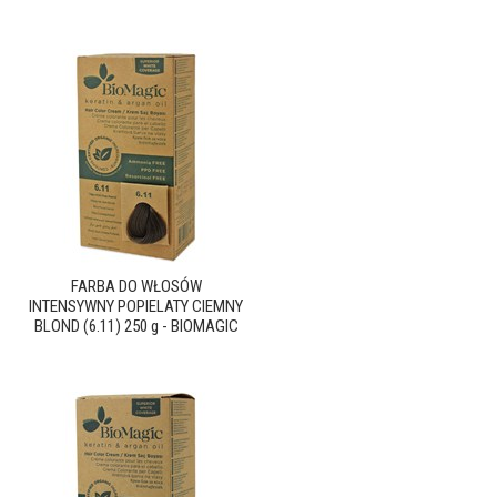
FARBA DO WŁOSÓW
INTENSYWNY POPIELATY CIEMNY
BLOND (6.11) 250 g - BIOMAGIC