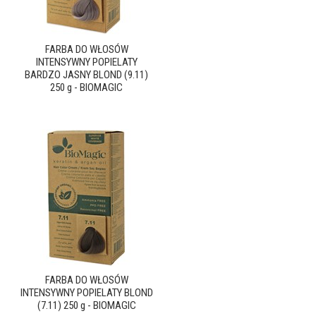
FARBA DO WŁOSÓW
INTENSYWNY POPIELATY
BARDZO JASNY BLOND (9.11)
250 g - BIOMAGIC
FARBA DO WŁOSÓW
INTENSYWNY POPIELATY BLOND
(7.11) 250 g - BIOMAGIC