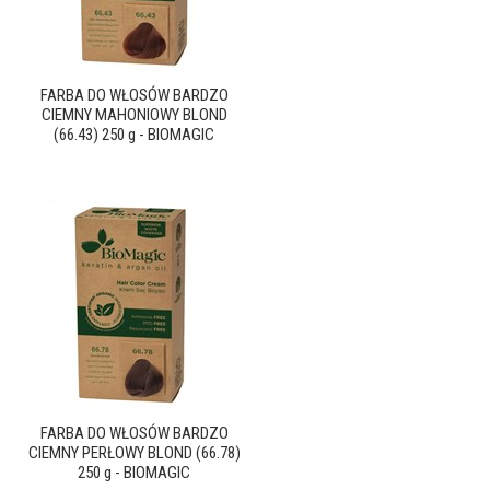
FARBA DO WŁOSÓW BARDZO
CIEMNY MAHONIOWY BLOND
(66.43) 250 g - BIOMAGIC
FARBA DO WŁOSÓW BARDZO
CIEMNY PERŁOWY BLOND (66.78)
250 g - BIOMAGIC