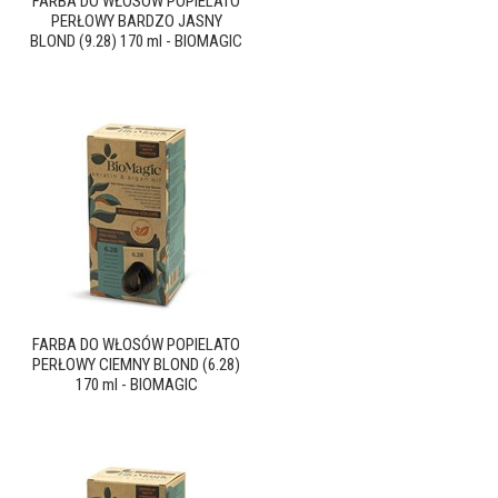
FARBA DO WŁOSÓW POPIELATO
PERŁOWY BARDZO JASNY
BLOND (9.28) 170 ml - BIOMAGIC
FARBA DO WŁOSÓW POPIELATO
PERŁOWY CIEMNY BLOND (6.28)
170 ml - BIOMAGIC