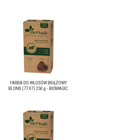
FARBA DO WŁOSÓW BRĄZOWY
BLOND (77.07) 250 g - BIOMAGIC