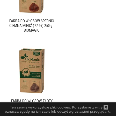
FARBA DO WŁOSÓW ŚREDNIO
CIEMNA MIEDŹ (77.66) 250 g -
BIOMAGIC
FARBA DO WŁOSÓW ZŁOTY
BLOND (7.03) 250 g - BIOMAGIC
Ten serwis wykorzystuje pliki cookies. Korzystanie z witryny
oznacza zgodę na ich zapis lub odczyt wg ustawień przeglądarki.