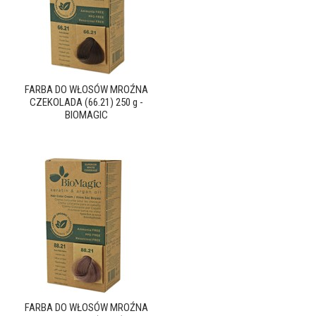
FARBA DO WŁOSÓW MROŹNA
CZEKOLADA (66.21) 250 g -
BIOMAGIC
FARBA DO WŁOSÓW MROŹNA