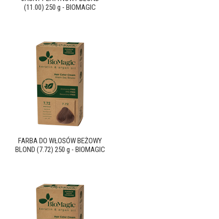
(11.00) 250 g - BIOMAGIC
FARBA DO WŁOSÓW BEŻOWY
BLOND (7.72) 250 g - BIOMAGIC