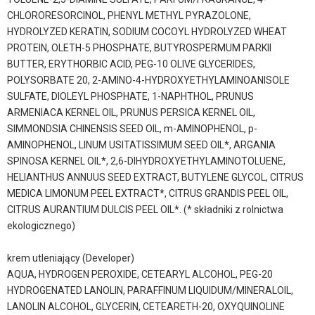
CHLORORESORCINOL, PHENYL METHYL PYRAZOLONE,
HYDROLYZED KERATIN, SODIUM COCOYL HYDROLYZED WHEAT
PROTEIN, OLETH-5 PHOSPHATE, BUTYROSPERMUM PARKII
BUTTER, ERYTHORBIC ACID, PEG-10 OLIVE GLYCERIDES,
POLYSORBATE 20, 2-AMINO-4-HYDROXYETHYLAMINOANISOLE
SULFATE, DIOLEYL PHOSPHATE, 1-NAPHTHOL, PRUNUS
ARMENIACA KERNEL OIL, PRUNUS PERSICA KERNEL OIL,
SIMMONDSIA CHINENSIS SEED OIL, m-AMlNOPHENOL, p-
AMlNOPHENOL, LINUM USITATISSIMUM SEED OIL*, ARGANIA
SPINOSA KERNEL OIL*, 2,6-DIHYDROXYETHYLAMINOTOLUENE,
HELIANTHUS ANNUUS SEED EXTRACT, BUTYLENE GLYCOL, CITRUS
MEDICA LIMONUM PEEL EXTRACT*, CITRUS GRANDIS PEEL OIL,
CITRUS AURANTIUM DULCIS PEEL OIL*. (* składniki z rolnictwa
ekologicznego)
krem utleniający (Developer)
AQUA, HYDROGEN PEROXIDE, CETEARYL ALCOHOL, PEG-20
HYDROGENATED LANOLIN, PARAFFINUM LIQUIDUM/MINERALOIL,
LANOLIN ALCOHOL, GLYCERIN, CETEARETH-20, OXYQUINOLINE