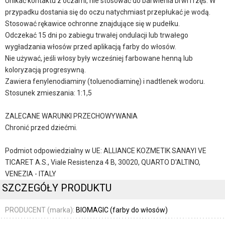
Unikać kontaktu z oczami, nie stosować do barwienia brwi i rzęs. W
przypadku dostania się do oczu natychmiast przepłukać je wodą.
Stosować rękawice ochronne znajdujące się w pudełku.
Odczekać 15 dni po zabiegu trwałej ondulacji lub trwałego
wygładzania włosów przed aplikacją farby do włosów.
Nie używać, jeśli włosy były wcześniej farbowane henną lub
koloryzacją progresywną.
Zawiera fenylenodiaminy (toluenodiaminę) i nadtlenek wodoru.
Stosunek zmieszania: 1:1,5
ZALECANE WARUNKI PRZECHOWYWANIA
Chronić przed dziećmi.
Podmiot odpowiedzialny w UE: ALLIANCE KOZMETIK SANAYI VE
TICARET A.S., Viale Resistenza 4 B, 30020, QUARTO D'ALTINO,
VENEZIA - ITALY
SZCZEGÓŁY PRODUKTU
PRODUCENT (marka):
BIOMAGIC (farby do włosów)