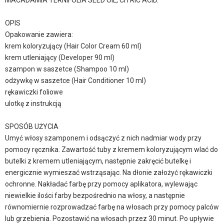
MACADAMIA TERNIFOLIA SEED OIL, CITRIC ACID.
OPIS
Opakowanie zawiera:
krem koloryzujący (Hair Color Cream 60 ml)
krem utleniający (Developer 90 ml)
szampon w saszetce (Shampoo 10 ml)
odżywkę w saszetce (Hair Conditioner 10 ml)
rękawiczki foliowe
ulotkę z instrukcją
SPOSÓB UŻYCIA
Umyć włosy szamponem i odsączyć z nich nadmiar wody przy
pomocy ręcznika. Zawartość tuby z kremem koloryzującym wlać do
butelki z kremem utleniającym, następnie zakręcić butelkę i
energicznie wymieszać wstrząsając. Na dłonie założyć rękawiczki
ochronne. Nakładać farbę przy pomocy aplikatora, wylewając
niewielkie ilości farby bezpośrednio na włosy, a następnie
równomiernie rozprowadzać farbę na włosach przy pomocy palców
lub grzebienia. Pozostawić na włosach przez 30 minut. Po upływie