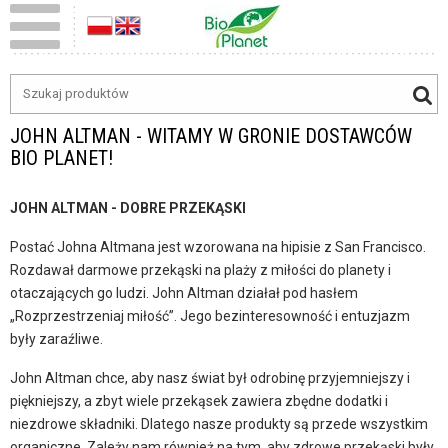
JOHN ALTMAN - WITAMY W GRONIE DOSTAWCÓW
BIO PLANET!
JOHN ALTMAN - DOBRE PRZEKĄSKI
Postać Johna Altmana jest wzorowana na hipisie z San Francisco.
Rozdawał darmowe przekąski na plaży z miłości do planety i
otaczających go ludzi. John Altman działał pod hasłem
„Rozprzestrzeniaj miłość”. Jego bezinteresowność i entuzjazm
były zaraźliwe.
John Altman chce, aby nasz świat był odrobinę przyjemniejszy i
piękniejszy, a zbyt wiele przekąsek zawiera zbędne dodatki i
niezdrowe składniki. Dlatego nasze produkty są przede wszystkim
organiczne. Zależy nam również na tym, aby zdrowe przekąski były