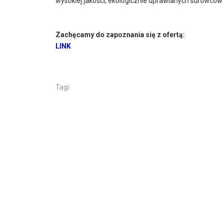
wysokiej jakości, ekologicznie uprawianych surowcó
Zachęcamy do zapoznania się z ofertą:
LINK
Tagi: