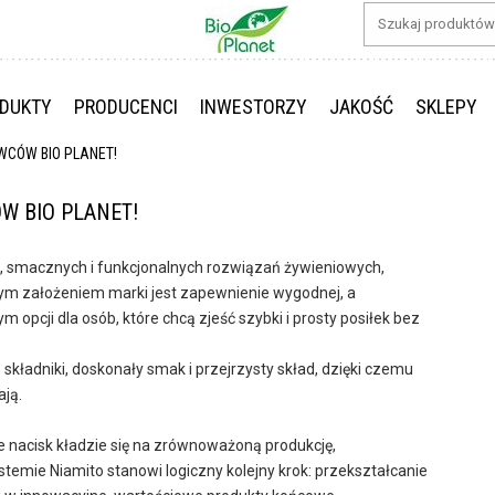
DUKTY
PRODUCENCI
INWESTORZY
JAKOŚĆ
SKLEPY
WCÓW BIO PLANET!
W BIO PLANET!
ci, smacznych i funkcjonalnych rozwiązań żywieniowych,
m założeniem marki jest zapewnienie wygodnej, a
pcji dla osób, które chcą zjeść szybki i prosty posiłek bez
e składniki, doskonały smak i przejrzysty skład, dzięki czemu
ją.
e nacisk kładzie się na zrównoważoną produkcję,
ystemie
Niamito stanowi logiczny kolejny krok: przekształcanie