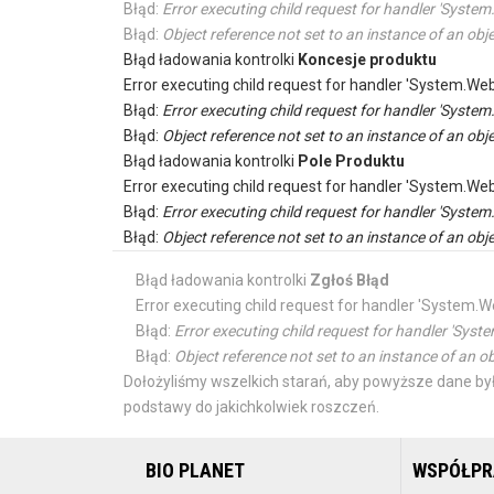
Błąd:
Error executing child request for handler 'Sys
Błąd:
Object reference not set to an instance of an obje
Błąd ładowania kontrolki
Koncesje produktu
Error executing child request for handler 'System.
Błąd:
Error executing child request for handler 'Sys
Błąd:
Object reference not set to an instance of an obje
Błąd ładowania kontrolki
Pole Produktu
Error executing child request for handler 'System.
Błąd:
Error executing child request for handler 'Sys
Błąd:
Object reference not set to an instance of an obje
Błąd ładowania kontrolki
Zgłoś Błąd
Error executing child request for handler 'Syste
Błąd:
Error executing child request for handler 'S
Błąd:
Object reference not set to an instance of an ob
Dołożyliśmy wszelkich starań, aby powyższe dane był
podstawy do jakichkolwiek roszczeń.
BIO PLANET
WSPÓŁP