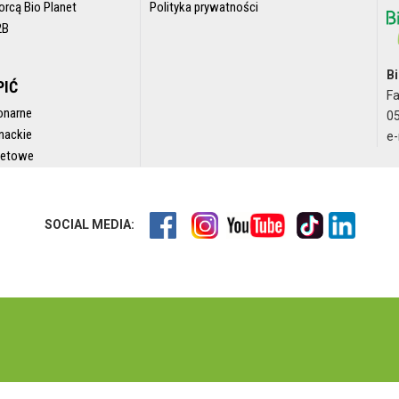
orcą Bio Planet
Polityka prywatności
2B
Bi
PIĆ
F
onarne
05
nackie
e-
rnetowe
SOCIAL MEDIA: