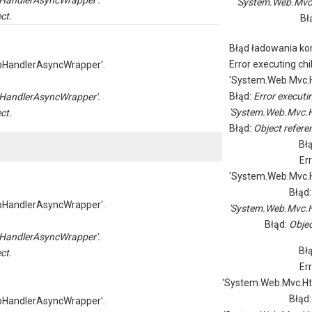
HandlerAsyncWrapper'.
'System.Web.Mvc
ct.
Bł
Błąd ładowania kon
Error executing chi
pHandlerAsyncWrapper'.
'System.Web.Mvc.H
Błąd:
Error executi
HandlerAsyncWrapper'.
'System.Web.Mvc.H
ct.
Błąd:
Object referen
Bł
Er
'System.Web.Mvc.H
Błąd
pHandlerAsyncWrapper'.
'System.Web.Mvc.H
Błąd:
Objec
HandlerAsyncWrapper'.
Bł
ct.
Er
'System.Web.Mvc.Ht
Błąd
pHandlerAsyncWrapper'.