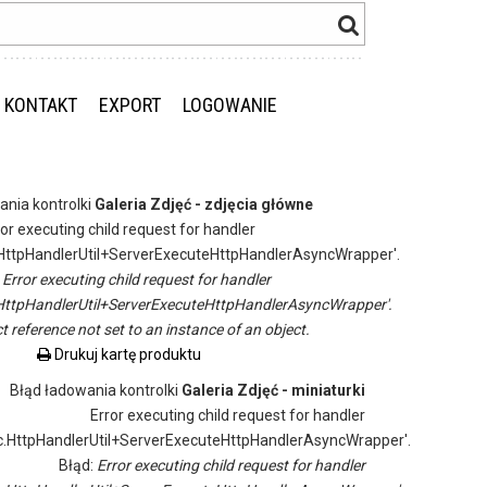
KONTAKT
EXPORT
LOGOWANIE
ania kontrolki
Galeria Zdjęć - zdjęcia główne
ror executing child request for handler
ttpHandlerUtil+ServerExecuteHttpHandlerAsyncWrapper'.
:
Error executing child request for handler
ttpHandlerUtil+ServerExecuteHttpHandlerAsyncWrapper'.
t reference not set to an instance of an object.
Drukuj kartę produktu
Błąd ładowania kontrolki
Galeria Zdjęć - miniaturki
Error executing child request for handler
.HttpHandlerUtil+ServerExecuteHttpHandlerAsyncWrapper'.
Błąd:
Error executing child request for handler