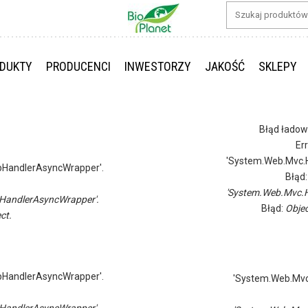
DUKTY
PRODUCENCI
INWESTORZY
JAKOŚĆ
SKLEPY
Błąd ładow
Er
'System.Web.Mvc.H
pHandlerAsyncWrapper'.
Błąd
'System.Web.Mvc.H
HandlerAsyncWrapper'.
Błąd:
Objec
ct.
pHandlerAsyncWrapper'.
'System.Web.Mvc