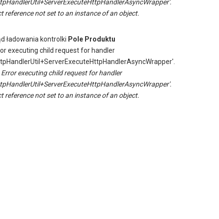
tpHandlerUtil+ServerExecuteHttpHandlerAsyncWrapper'.
t reference not set to an instance of an object.
ąd ładowania kontrolki
Pole Produktu
ror executing child request for handler
tpHandlerUtil+ServerExecuteHttpHandlerAsyncWrapper'.
:
Error executing child request for handler
tpHandlerUtil+ServerExecuteHttpHandlerAsyncWrapper'.
t reference not set to an instance of an object.