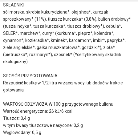
SKŁADNIKI
sól morska, skrobia kukurydziana*, olej shea*, kurczak
sproszkowany* (11%), tłuszcz kurczaka* (3,8%), bulion drobiowy*
(tusza indyka*, tusza kurczaka*, tłuszcz drobiowy*), cebula*,
SELER*, marchew*, curry* (kurkuma*, pieprz*, kolendra*,
cynamon*, kozieradka*, kminek*, kardamon*, imbir*, papryka*,
ziele angielskie*, gałka muszkatołowa*, goździki*), zioła*
(pietruszka*, rozmaryn*), czosnek* (*certyfikowany składnik
ekologiczny)
SPOSÓB PRZYGOTOWANIA
Rozpuścić kostkę w 1/2 litra wrzącej wody lub dodać w trakcie
gotowania
WARTOŚĆ ODŻYWCZA W 100 g przygotowanego bulionu
Wartość energetyczna: 26 kJ/6 kcal
Tłuszcz: 0,4 g
w tym kwasy tłuszczowe nasycone: 0,2 g
Węglowodany: 0,5 g