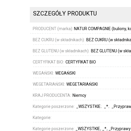
SZCZEGÓŁY PRODUKTU
PRODUCENT (marka):
NATUR COMPAGNIE (buliony, ko
BEZ CUKRU (w składnikach):
BEZ CUKRU (w składnik
BEZ GLUTENU (w składnikach):
BEZ GLUTENU (w skła
CERTYFIKAT BIO:
CERTYFIKAT BIO
WEGAŃSKI:
WEGAŃSKI
WEGETARIAŃSKI:
WEGETARIAŃSKI
KRAJ PRODUCENTA:
Niemcy
Kategorie poszerzone:
_WSZYSTKIE
_*
_Przyprawy
Kategorie:
Kategorie poszerzone:
_WSZYSTKIE
_*
_Przyprawy i