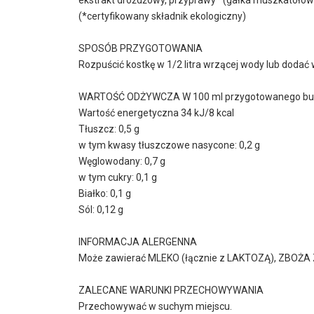
(*certyfikowany składnik ekologiczny)
SPOSÓB PRZYGOTOWANIA
Rozpuścić kostkę w 1/2 litra wrzącej wody lub dodać 
WARTOŚĆ ODŻYWCZA W 100 ml przygotowanego bul
Wartość energetyczna 34 kJ/8 kcal
Tłuszcz: 0,5 g
w tym kwasy tłuszczowe nasycone: 0,2 g
Węglowodany: 0,7 g
w tym cukry: 0,1 g
Białko: 0,1 g
Sól: 0,12 g
INFORMACJA ALERGENNA
Może zawierać MLEKO (łącznie z LAKTOZĄ), ZBOŻ
ZALECANE WARUNKI PRZECHOWYWANIA
Przechowywać w suchym miejscu.