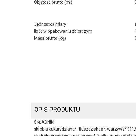
Objętość brutto (ml)
Jednostka miary
Ilość w opakowaniu zbiorczym
Masa brutto (kg)
OPIS PRODUKTU
SKŁADNIKI
skrobia kukurydziana*, tłuszcz shea*, warzywa* (11,
ekstrakt drożdżowy, przyprawy* (gałka muszkatołowa*