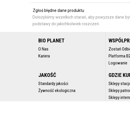
Zgłoś błędne dane produktu
Dołożyliśmy wszelkich starań, aby powyższe dane był
podstawy do jakichkolwiek roszczeń.
BIO PLANET
WSPÓŁP
O Nas
Zostań Odbi
Kariera
Platforma B
Logowanie
JAKOŚĆ
GDZIE KU
Standardy jakości
Sklepy stacj
Żywność ekologiczna
Sklepy patro
Sklepy inte