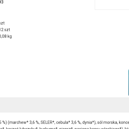
93
szt
12 szt
0,08 kg
5 %) (marchew* 3,6 %, SELER*, cebula* 3,6 %, dynia*), sól morska, ko
, korzeń lubczyku*, kurkuma*, pieprz*, nasiona kopru włoskiego*), liś