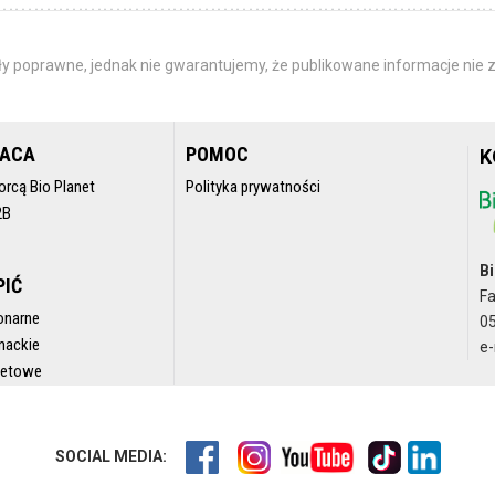
y poprawne, jednak nie gwarantujemy, że publikowane informacje nie z
RACA
POMOC
K
orcą Bio Planet
Polityka prywatności
2B
Bi
PIĆ
F
onarne
05
nackie
e-
rnetowe
SOCIAL MEDIA: