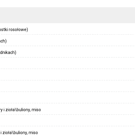
stki rosołowe)
ach)
dnikach)
 i zioła\buliony, miso
 zioła\buliony, miso