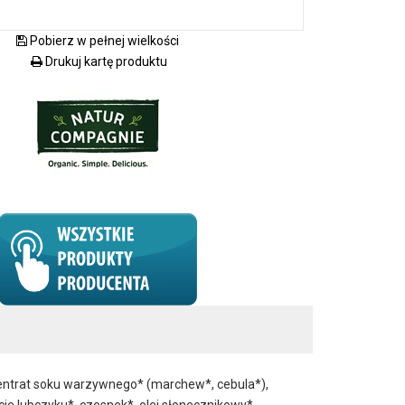
Pobierz w pełnej wielkości
Drukuj kartę produktu
ncentrat soku warzywnego* (marchew*, cebula*),
cie lubczyku*, czosnek*, olej słonecznikowy*