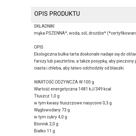
OPIS PRODUKTU
SKŁADNIKI
mąka PSZENNA*, woda, sól, drożdże* (*certyfikowany
OPIS
Ekologiczna bułka tarta doskonale nadaje się do ob
farszy lub pasztetów, a także posypkę, aby pieczony
ciasta i chleba, aby łatwo odchodziły od blaszki.
WARTOŚĆ ODŻYWCZA W 100 g
Wartość energetyczna 1481 kJ/349 kcal
Tłuszcz 1,0 g
w tym kwasy tłuszczowe nasycone 0,3 g
Węglowodany 73 g
w tym cukry 4,0 g
Błonnik 2,0 g
Białko 11 g