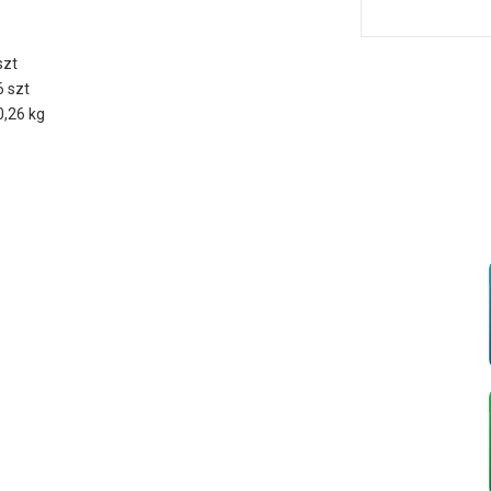
szt
6 szt
0,26 kg