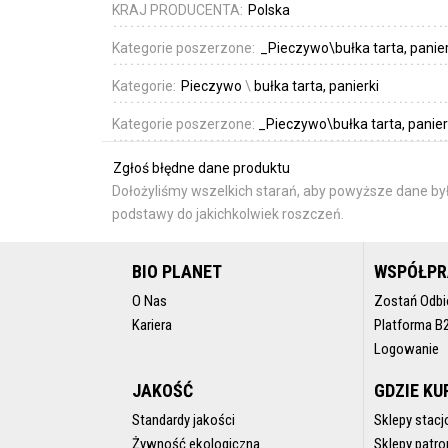
KRAJ PRODUCENTA:
Polska
Kategorie poszerzone:
_Pieczywo\bułka tarta, panie
Kategorie:
Pieczywo
\
bułka tarta, panierki
Kategorie poszerzone:
_Pieczywo\bułka tarta, panier
Zgłoś błędne dane produktu
Dołożyliśmy wszelkich starań, aby powyższe dane był
podstawy do jakichkolwiek roszczeń.
BIO PLANET
WSPÓŁP
O Nas
Zostań Odbi
Kariera
Platforma B
Logowanie
JAKOŚĆ
GDZIE KU
Standardy jakości
Sklepy stacj
Żywność ekologiczna
Sklepy patro