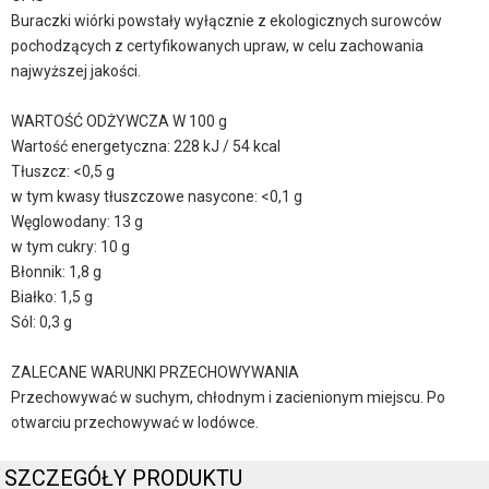
Buraczki wiórki powstały wyłącznie z ekologicznych surowców
pochodzących z certyfikowanych upraw, w celu zachowania
najwyższej jakości.
WARTOŚĆ ODŻYWCZA W 100 g
Wartość energetyczna: 228 kJ / 54 kcal
Tłuszcz: <0,5 g
w tym kwasy tłuszczowe nasycone: <0,1 g
Węglowodany: 13 g
w tym cukry: 10 g
Błonnik: 1,8 g
Białko: 1,5 g
Sól: 0,3 g
ZALECANE WARUNKI PRZECHOWYWANIA
Przechowywać w suchym, chłodnym i zacienionym miejscu. Po
otwarciu przechowywać w lodówce.
SZCZEGÓŁY PRODUKTU