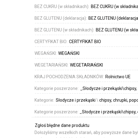
BEZ CUKRU (w składnikach):
BEZ CUKRU (w składnik
BEZ GLUTENU (deklaracja):
BEZ GLUTENU (deklaracja
BEZ GLUTENU (w składnikach):
BEZ GLUTENU (w skła
CERTYFIKAT BIO:
CERTYFIKAT BIO
WEGAŃSKI:
WEGAŃSKI
WEGETARIAŃSKI:
WEGETARIAŃSKI
KRAJ POCHODZENIA SKŁADNIKÓW:
Rolnictwo UE
Kategorie poszerzone:
_Słodycze i przekąski\chipsy,
Kategorie:
Słodycze i przekąski
\
chipsy, chrupki, pop
Kategorie poszerzone:
_Słodycze i przekąski\chipsy,
Zgłoś błędne dane produktu
Dołożyliśmy wszelkich starań, aby powyższe dane był