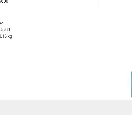
6600
szt
15 szt
0,16 kg