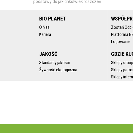
podstawy do jakichkolwiek roszczeń.
BIO PLANET
WSPÓŁP
O Nas
Zostań Odbi
Kariera
Platforma B
Logowanie
JAKOŚĆ
GDZIE KU
Standardy jakości
Sklepy stacj
Żywność ekologiczna
Sklepy patro
Sklepy inte