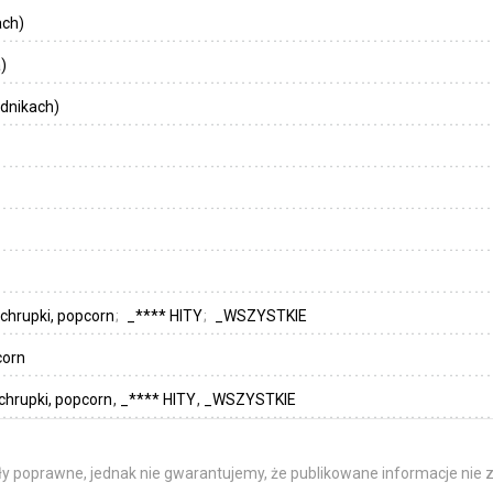
ach)
)
dnikach)
 chrupki, popcorn
_**** HITY
_WSZYSTKIE
corn
 chrupki, popcorn
_**** HITY
_WSZYSTKIE
y poprawne, jednak nie gwarantujemy, że publikowane informacje nie z