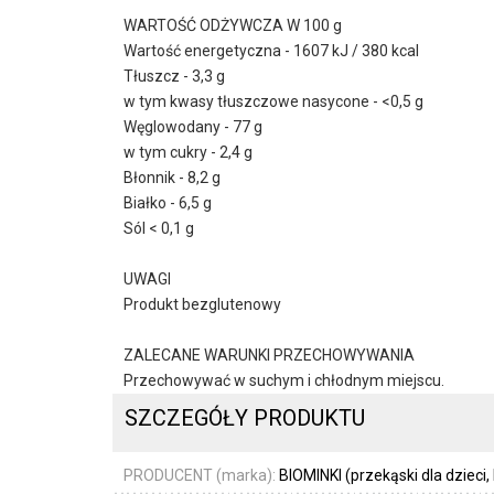
WARTOŚĆ ODŻYWCZA W 100 g
Wartość energetyczna - 1607 kJ / 380 kcal
Tłuszcz - 3,3 g
w tym kwasy tłuszczowe nasycone - <0,5 g
Węglowodany - 77 g
w tym cukry - 2,4 g
Błonnik - 8,2 g
Białko - 6,5 g
Sól < 0,1 g
UWAGI
Produkt bezglutenowy
ZALECANE WARUNKI PRZECHOWYWANIA
Przechowywać w suchym i chłodnym miejscu.
SZCZEGÓŁY PRODUKTU
PRODUCENT (marka):
BIOMINKI (przekąski dla dzieci,