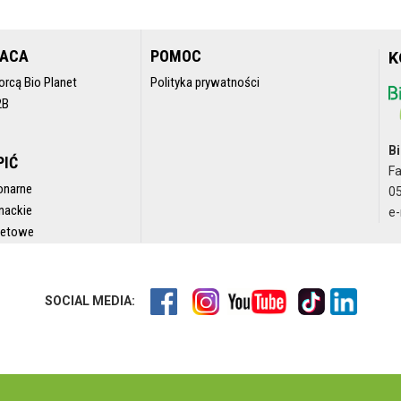
RACA
POMOC
K
orcą Bio Planet
Polityka prywatności
2B
Bi
PIĆ
F
onarne
05
nackie
e-
rnetowe
SOCIAL MEDIA: