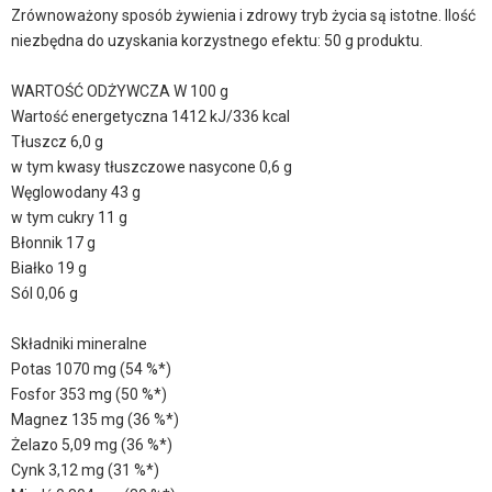
Zrównoważony sposób żywienia i zdrowy tryb życia są istotne. Ilość
niezbędna do uzyskania korzystnego efektu: 50 g produktu.
WARTOŚĆ ODŻYWCZA W 100 g
Wartość energetyczna 1412 kJ/336 kcal
Tłuszcz 6,0 g
w tym kwasy tłuszczowe nasycone 0,6 g
Węglowodany 43 g
w tym cukry 11 g
Błonnik 17 g
Białko 19 g
Sól 0,06 g
Składniki mineralne
Potas 1070 mg (54 %*)
Fosfor 353 mg (50 %*)
Magnez 135 mg (36 %*)
Żelazo 5,09 mg (36 %*)
Cynk 3,12 mg (31 %*)