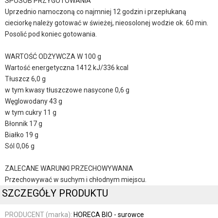
SPOSÓB PRZYGOTOWANIA
Uprzednio namoczoną co najmniej 12 godzin i przepłukaną
cieciorkę należy gotować w świeżej, nieosolonej wodzie ok. 60 min.
Posolić pod koniec gotowania.
WARTOŚĆ ODŻYWCZA W 100 g
Wartość energetyczna 1412 kJ/336 kcal
Tłuszcz 6,0 g
w tym kwasy tłuszczowe nasycone 0,6 g
Węglowodany 43 g
w tym cukry 11 g
Błonnik 17 g
Białko 19 g
Sól 0,06 g
ZALECANE WARUNKI PRZECHOWYWANIA
Przechowywać w suchym i chłodnym miejscu.
SZCZEGÓŁY PRODUKTU
PRODUCENT (marka):
HORECA BIO - surowce