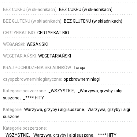
BEZ CUKRU (w składnikach):
BEZ CUKRU (w składnikach)
BEZ GLUTENU (w składnikach):
BEZ GLUTENU (w składnikach)
CERTYFIKAT BIO:
CERTYFIKAT BIO
WEGAŃSKI:
WEGAŃSKI
WEGETARIAŃSKI:
WEGETARIAŃSKI
KRAJ POCHODZENIA SKŁADNIKÓW:
Turcja
czyopzbrowneminlogistyczne:
opzbrowneminlogi
Kategorie poszerzone:
_WSZYSTKIE
_Warzywa, grzyby i algi
suszone
_**** HITY
Kategorie:
Warzywa, grzyby i algi suszone
Warzywa, grzyby i algi
suszone
Kategorie poszerzone:
_WSZYSTKIE
_Warzywa, grzyby i algi suszone
_**** HITY