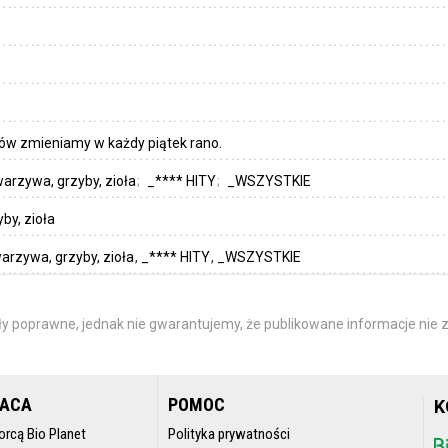
ów zmieniamy w każdy piątek rano.
arzywa, grzyby, zioła
_**** HITY
_WSZYSTKIE
by, zioła
arzywa, grzyby, zioła
_**** HITY
_WSZYSTKIE
y poprawne, jednak nie gwarantujemy, że publikowane informacje nie z
RACA
POMOC
K
orcą Bio Planet
Polityka prywatności