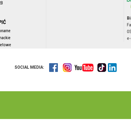
2B
Bi
PIĆ
F
onarne
05
nackie
e-
rnetowe
SOCIAL MEDIA: