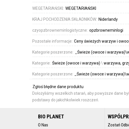
WEGETARIAŃSKI:
WEGETARIAŃSKI
KRAJ POCHODZENIA SKŁADNIKÓW:
Niderlandy
czyopzbrowneminlogistyczne:
opzbrowneminlogi
Pozostałe informacje:
Ceny świeżych warzyw i owoc
Kategorie poszerzone:
_Świeże (owoce i warzywa)\w
Kategorie:
Świeże (owoce i warzywa)
\
warzywa, grzy
Kategorie poszerzone:
_Świeże (owoce i warzywa)\w
Zgłoś błędne dane produktu
Dołożyliśmy wszelkich starań, aby powyższe dane był
podstawy do jakichkolwiek roszczeń.
BIO PLANET
WSPÓŁP
O Nas
Zostań Odbi