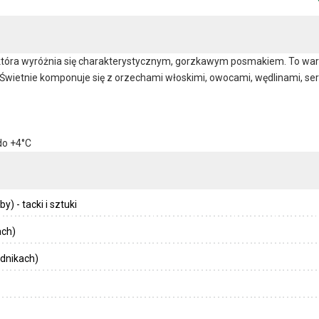
, która wyróżnia się charakterystycznym, gorzkawym posmakiem. To 
 Świetnie komponuje się z orzechami włoskimi, owocami, wędlinami, s
do +4°C
) - tacki i sztuki
ach)
dnikach)