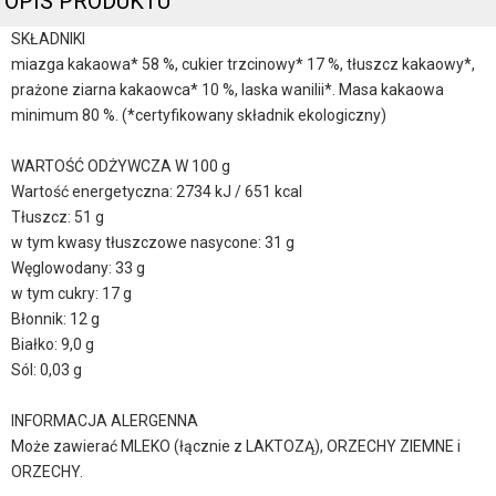
OPIS PRODUKTU
SKŁADNIKI
miazga kakaowa* 58 %, cukier trzcinowy* 17 %, tłuszcz kakaowy*,
prażone ziarna kakaowca* 10 %, laska wanilii*. Masa kakaowa
minimum 80 %. (*certyfikowany składnik ekologiczny)
WARTOŚĆ ODŻYWCZA W 100 g
Wartość energetyczna: 2734 kJ / 651 kcal
Tłuszcz: 51 g
w tym kwasy tłuszczowe nasycone: 31 g
Węglowodany: 33 g
w tym cukry: 17 g
Błonnik: 12 g
Białko: 9,0 g
Sól: 0,03 g
INFORMACJA ALERGENNA
Może zawierać MLEKO (łącznie z LAKTOZĄ), ORZECHY ZIEMNE i
ORZECHY.