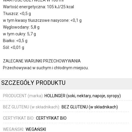
WARTOŚĆ ODŻYWCZA W 100 ml
Wartość energetyczna: 105 kJ/25 kcal
Tłuszcz: <0,5 g
w tym kwasy tłuszczowe nasycone: <0,1 g
Węglowodany: 5,8 g
w tym cukry: 5,7 g
Białko: <0,5 g
Sól: <0,01 g
ZALECANE WARUNKI PRZECHOWYWANIA
Przechowywać w suchym i chłodnym miejscu.
SZCZEGÓŁY PRODUKTU
PRODUCENT (marka):
HOLLINGER (soki, nektary, napoje, syropy)
BEZ GLUTENU (w składnikach):
BEZ GLUTENU (w składnikach)
CERTYFIKAT BIO:
CERTYFIKAT BIO
WEGAŃSKI:
WEGAŃSKI