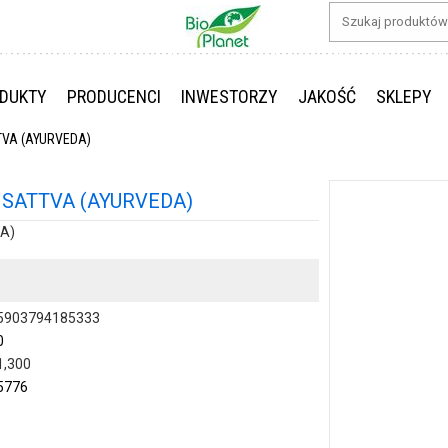
DUKTY
PRODUCENCI
INWESTORZY
JAKOŚĆ
SKLEPY
TVA (AYURVEDA)
 SATTVA (AYURVEDA)
A)
5903794185333
0
1,300
5776