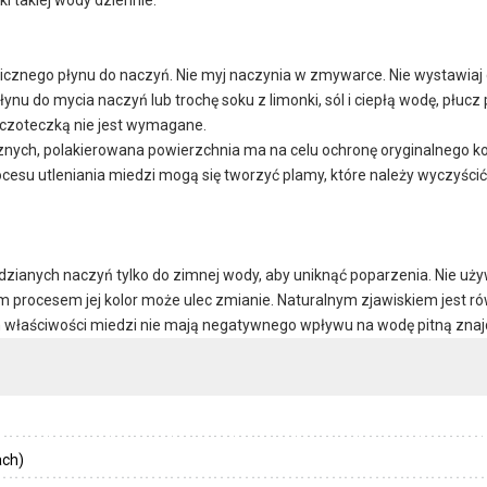
icznego płynu do naczyń. Nie myj naczynia w zmywarce. Nie wystawiaj 
nu do mycia naczyń lub trochę soku z limonki, sól i ciepłą wodę, płucz 
zczoteczką nie jest wymagane.
ch, polakierowana powierzchnia ma na celu ochronę oryginalnego kolo
ocesu utleniania miedzi mogą się tworzyć plamy, które należy wyczyśc
zianych naczyń tylko do zimnej wody, aby uniknąć poparzenia. Nie używa
 tym procesem jej kolor może ulec zmianie. Naturalnym zjawiskiem jest
h właściwości miedzi nie mają negatywnego wpływu na wodę pitną znaj
ach)