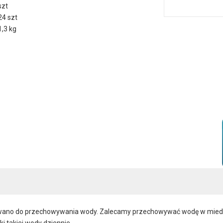
szt
24 szt
1,3 kg
tywano do przechowywania wody. Zalecamy przechowywać wodę w mied
ki takiej wody dziennie.