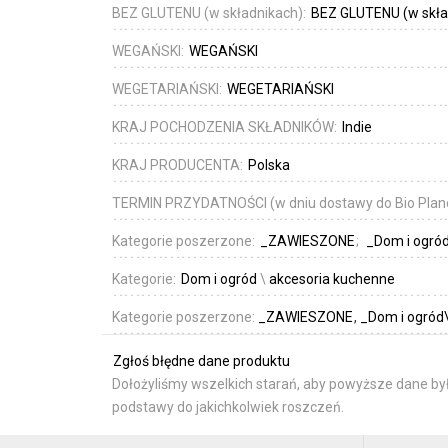
BEZ GLUTENU (w składnikach):
BEZ GLUTENU (w skła
WEGAŃSKI:
WEGAŃSKI
WEGETARIAŃSKI:
WEGETARIAŃSKI
KRAJ POCHODZENIA SKŁADNIKÓW:
Indie
KRAJ PRODUCENTA:
Polska
TERMIN PRZYDATNOŚCI (w dniu dostawy do Bio Plan
Kategorie poszerzone:
_ZAWIESZONE
_Dom i ogró
Kategorie:
Dom i ogród
\
akcesoria kuchenne
Kategorie poszerzone:
_ZAWIESZONE
_Dom i ogród
Zgłoś błędne dane produktu
Dołożyliśmy wszelkich starań, aby powyższe dane był
podstawy do jakichkolwiek roszczeń.