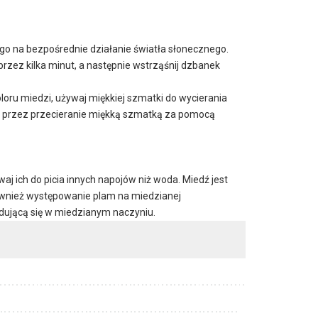
go na bezpośrednie działanie światła słonecznego.
przez kilka minut, a następnie wstrząśnij dzbanek
ru miedzi, używaj miękkiej szmatki do wycierania
ić przez przecieranie miękką szmatką za pomocą
j ich do picia innych napojów niż woda. Miedź jest
 również występowanie plam na miedzianej
dującą się w miedzianym naczyniu.