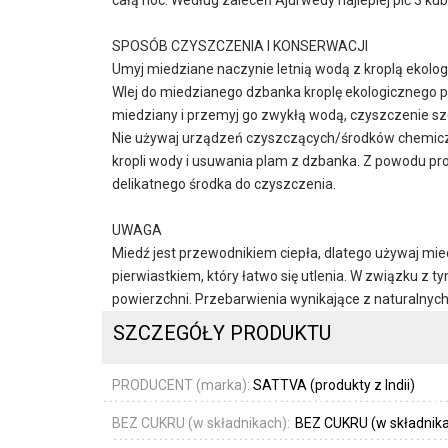
SPOSÓB CZYSZCZENIA I KONSERWACJI
Umyj miedziane naczynie letnią wodą z kroplą ekolog
Wlej do miedzianego dzbanka kroplę ekologicznego pły
miedziany i przemyj go zwykłą wodą, czyszczenie s
Nie używaj urządzeń czyszczących/środków chemiczny
kropli wody i usuwania plam z dzbanka. Z powodu pr
delikatnego środka do czyszczenia.
UWAGA
Miedź jest przewodnikiem ciepła, dlatego używaj mied
pierwiastkiem, który łatwo się utlenia. W związku z
powierzchni. Przebarwienia wynikające z naturalnyc
SZCZEGÓŁY PRODUKTU
PRODUCENT (marka):
SATTVA (produkty z Indii)
BEZ CUKRU (w składnikach):
BEZ CUKRU (w składnik