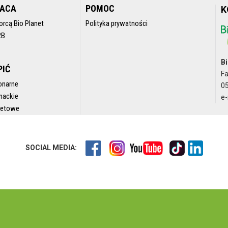
RACA
POMOC
K
orcą Bio Planet
Polityka prywatności
2B
Bi
PIĆ
F
onarne
05
nackie
e-
rnetowe
SOCIAL MEDIA: