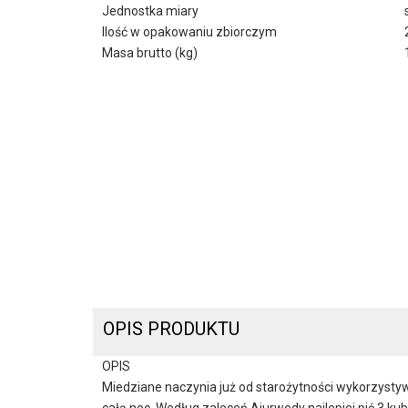
Jednostka miary
Ilość w opakowaniu zbiorczym
Masa brutto (kg)
OPIS PRODUKTU
OPIS
Miedziane naczynia już od starożytności wykorzys
całą noc. Według zaleceń Ajurwedy najlepiej pić 3 kub