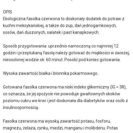
OPIS
Ekologiczna fasolka czerwona to doskonały dodatek do potraw z
kuchni meksykańskiej, a także do zup, dań jednogarnkowych,
sosów, dań duszonych, sałatek i past kanapkowych.
Sposób przygotowania: uprzednio namoczoną co najmniej 12
godzin i przepłukaną fasolę należy gotować do miękkości w świeżej,
nieosolonej wodzie ok. 60 minut. Posolić pod koniec gotowania.
Wysoka zawartość białka i błonnika pokarmowego.
Gotowana fasolka czerwona ma niski indeks glikemiczny (IG = 38),
co oznacza, że jej spożycie nie powoduje gwałtownych skoków
poziomu cukru we krwi i jest doskonała dla diabetyków oraz osób z
insulinoopornością.
Fasolka czerwona ma wysoką zawartość potasu, fosforu,
magnezu, żelaza, cynku, miedzi, manganu i molibdenu. Potas