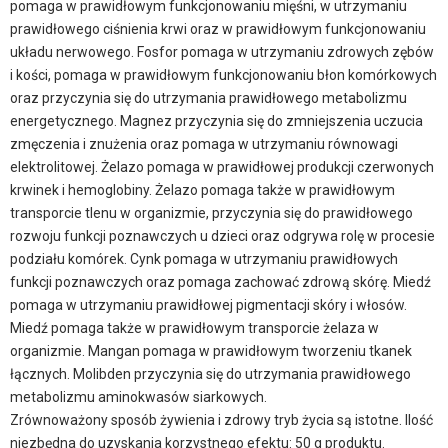
pomaga w prawidłowym funkcjonowaniu mięśni, w utrzymaniu
prawidłowego ciśnienia krwi oraz w prawidłowym funkcjonowaniu
układu nerwowego. Fosfor pomaga w utrzymaniu zdrowych zębów
i kości, pomaga w prawidłowym funkcjonowaniu błon komórkowych
oraz przyczynia się do utrzymania prawidłowego metabolizmu
energetycznego. Magnez przyczynia się do zmniejszenia uczucia
zmęczenia i znużenia oraz pomaga w utrzymaniu równowagi
elektrolitowej. Żelazo pomaga w prawidłowej produkcji czerwonych
krwinek i hemoglobiny. Żelazo pomaga także w prawidłowym
transporcie tlenu w organizmie, przyczynia się do prawidłowego
rozwoju funkcji poznawczych u dzieci oraz odgrywa rolę w procesie
podziału komórek. Cynk pomaga w utrzymaniu prawidłowych
funkcji poznawczych oraz pomaga zachować zdrową skórę. Miedź
pomaga w utrzymaniu prawidłowej pigmentacji skóry i włosów.
Miedź pomaga także w prawidłowym transporcie żelaza w
organizmie. Mangan pomaga w prawidłowym tworzeniu tkanek
łącznych. Molibden przyczynia się do utrzymania prawidłowego
metabolizmu aminokwasów siarkowych.
Zrównoważony sposób żywienia i zdrowy tryb życia są istotne. Ilość
niezbędna do uzyskania korzystnego efektu: 50 g produktu.