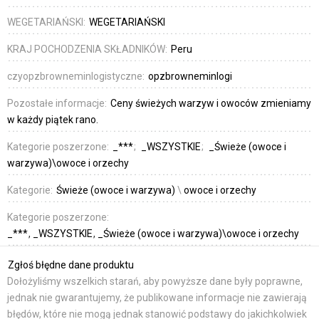
WEGETARIAŃSKI:
WEGETARIAŃSKI
KRAJ POCHODZENIA SKŁADNIKÓW:
Peru
czyopzbrowneminlogistyczne:
opzbrowneminlogi
Pozostałe informacje:
Ceny świeżych warzyw i owoców zmieniamy
w każdy piątek rano.
Kategorie poszerzone:
_***
_WSZYSTKIE
_Świeże (owoce i
warzywa)\owoce i orzechy
Kategorie:
Świeże (owoce i warzywa)
\
owoce i orzechy
Kategorie poszerzone:
_***
_WSZYSTKIE
_Świeże (owoce i warzywa)\owoce i orzechy
Zgłoś błędne dane produktu
Dołożyliśmy wszelkich starań, aby powyższe dane były poprawne,
jednak nie gwarantujemy, że publikowane informacje nie zawierają
błędów, które nie mogą jednak stanowić podstawy do jakichkolwiek