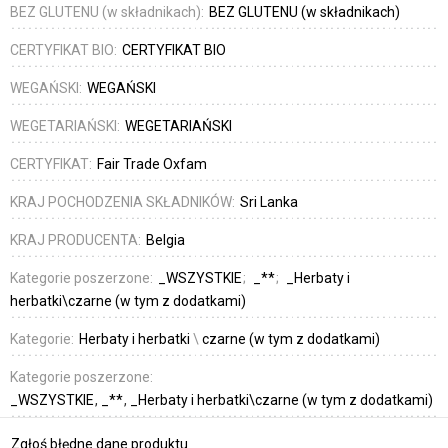
BEZ GLUTENU (w składnikach):
BEZ GLUTENU (w składnikach)
CERTYFIKAT BIO:
CERTYFIKAT BIO
WEGAŃSKI:
WEGAŃSKI
WEGETARIAŃSKI:
WEGETARIAŃSKI
CERTYFIKAT:
Fair Trade Oxfam
KRAJ POCHODZENIA SKŁADNIKÓW:
Sri Lanka
KRAJ PRODUCENTA:
Belgia
Kategorie poszerzone:
_WSZYSTKIE
_**
_Herbaty i
herbatki\czarne (w tym z dodatkami)
Kategorie:
Herbaty i herbatki
\
czarne (w tym z dodatkami)
Kategorie poszerzone:
_WSZYSTKIE
_**
_Herbaty i herbatki\czarne (w tym z dodatkami)
Zgłoś błędne dane produktu