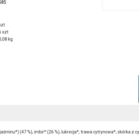
585
szt
6 szt
0,08 kg
aśminu*) (47 %), imbir* (26 %), lukrecja*, trawa cytrynowa*, skórka z 