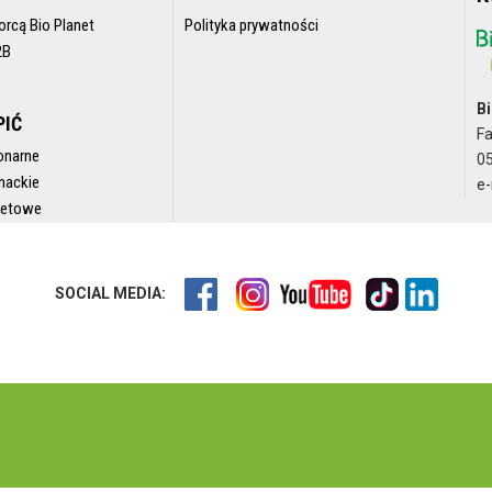
orcą Bio Planet
Polityka prywatności
2B
Bi
PIĆ
F
onarne
05
nackie
e-
rnetowe
SOCIAL MEDIA: