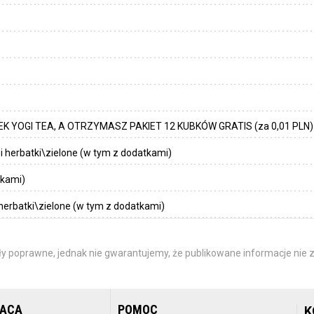
 YOGI TEA, A OTRZYMASZ PAKIET 12 KUBKÓW GRATIS (za 0,01 PLN)
i herbatki\zielone (w tym z dodatkami)
tkami)
 herbatki\zielone (w tym z dodatkami)
y poprawne, jednak nie gwarantujemy, że publikowane informacje nie z
RACA
POMOC
K