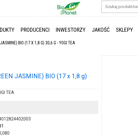
DUKTY
PRODUCENCI
INWESTORZY
JAKOŚĆ
SKLEPY
MINE) BIO (17 X 1,8 G) 30,6 G - YOGI TEA
N JASMINE) BIO (17 x 1,8 g)
OGI TEA
4012824402003
31
0,080