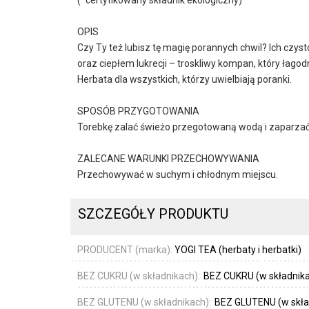
OPIS
Czy Ty też lubisz tę magię porannych chwil? Ich czy
oraz ciepłem lukrecji – troskliwy kompan, który łago
Herbata dla wszystkich, którzy uwielbiają poranki.
SPOSÓB PRZYGOTOWANIA
Torebkę zalać świeżo przegotowaną wodą i zaparzać 
ZALECANE WARUNKI PRZECHOWYWANIA
Przechowywać w suchym i chłodnym miejscu.
SZCZEGÓŁY PRODUKTU
PRODUCENT (marka):
YOGI TEA (herbaty i herbatki)
BEZ CUKRU (w składnikach):
BEZ CUKRU (w składnik
BEZ GLUTENU (w składnikach):
BEZ GLUTENU (w skła