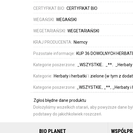
CERTYFIKAT BIO:
CERTYFIKAT BIO
WEGAŃSKI:
WEGAŃSKI
WEGETARIAŃSKI:
WEGETARIAŃSKI
KRAJ PRODUCENTA:
Niemcy
Pozostałe informacje:
KUP 36 DOWOLNYCH HERBATEK
Kategorie poszerzone:
_WSZYSTKIE
_**
_Herbaty 
Kategorie:
Herbaty i herbatki
\
zielone (w tym z doda
Kategorie poszerzone:
_WSZYSTKIE
_**
_Herbaty i
Zgłoś błędne dane produktu
Dołożyliśmy wszelkich starań, aby powyższe dane był
podstawy do jakichkolwiek roszczeń.
BIO PLANET
WSPÓŁP