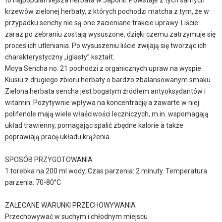
to najpopularniejsza herbata w Japonii. Powstaje z tych samych
krzewów zielonej herbaty, z których pochodzi matcha z tym, że w
przypadku senchy nie są one zacieniane trakcie uprawy. Liście
zaraz po zebraniu zostają wysuszone, dzięki czemu zatrzymuje się
proces ich utleniania. Po wysuszeniu liście zwijają się tworząc ich
charakterystyczny „iglasty” kształt.
Moya Sencha no. 21 pochodzi z organicznych upraw na wyspie
Kiusiu z drugiego zbioru herbaty o bardzo zbalansowanym smaku.
Zielona herbata sencha jest bogatym źródłem antyoksydantów i
witamin. Pozytywnie wpływa na koncentrację a zawarte w niej
polifenole mają wiele właściwości leczniczych, m.in. wspomagają
układ trawienny, pomagając spalić zbędne kalorie a także
poprawiają pracę układu krążenia.
SPOSÓB PRZYGOTOWANIA
1 torebka na 200 ml wody. Czas parzenia: 2 minuty. Temperatura
parzenia: 70-80°C
ZALECANE WARUNKI PRZECHOWYWANIA
Przechowywać w suchym i chłodnym miejscu