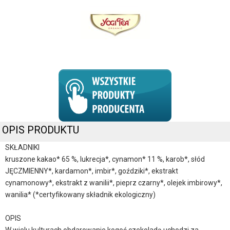
OPIS PRODUKTU
SKŁADNIKI
kruszone kakao* 65 %, lukrecja*, cynamon* 11 %, karob*, słód
JĘCZMIENNY*, kardamon*, imbir*, goździki*, ekstrakt
cynamonowy*, ekstrakt z wanilii*, pieprz czarny*, olejek imbirowy*,
wanilia* (*certyfikowany składnik ekologiczny)
OPIS