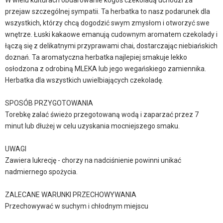
W wielu kulturach obdarowanie kogoś czekoladą uchodzi za
przejaw szczególnej sympatii. Ta herbatka to nasz podarunek dla
wszystkich, którzy chcą dogodzić swym zmysłom i otworzyć swe
wnętrze. Łuski kakaowe emanują cudownym aromatem czekolady i
łączą się z delikatnymi przyprawami chai, dostarczając niebiańskich
doznań. Ta aromatyczna herbatka najlepiej smakuje lekko
osłodzona z odrobiną MLEKA lub jego wegańskiego zamiennika.
Herbatka dla wszystkich uwielbiających czekoladę.
SPOSÓB PRZYGOTOWANIA
Torebkę zalać świeżo przegotowaną wodą i zaparzać przez 7
minut lub dłużej w celu uzyskania mocniejszego smaku.
UWAGI
Zawiera lukrecję - chorzy na nadciśnienie powinni unikać
nadmiernego spożycia.
ZALECANE WARUNKI PRZECHOWYWANIA
Przechowywać w suchym i chłodnym miejscu