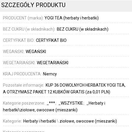
SZCZEGÓŁY PRODUKTU
PRODUCENT (marka):
YOGI TEA (herbaty i herbatki)
BEZ CUKRU (w składnikach):
BEZ CUKRU (w składnikach)
CERTYFIKAT BIO:
CERTYFIKAT BIO
WEGAŃSKI:
WEGAŃSKI
WEGETARIAŃSKI:
WEGETARIAŃSKI
KRAJ PRODUCENTA:
Niemcy
Pozostałe informacje:
KUP 36 DOWOLNYCH HERBATEK YOGI TEA,
A OTRZYMASZ PAKIET 12 KUBKÓW GRATIS (za 0,01 PLN)
Kategorie poszerzone:
_***
_WSZYSTKIE
_Herbaty i
herbatki\ziołowe, owocowe (mieszanki)
Kategorie:
Herbaty i herbatki
\
ziołowe, owocowe (mieszanki)