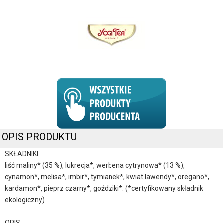
OPIS PRODUKTU
SKŁADNIKI
liść maliny* (35 %), lukrecja*, werbena cytrynowa* (13 %),
cynamon*, melisa*, imbir*, tymianek*, kwiat lawendy*, oregano*,
kardamon*, pieprz czarny*, goździki*. (*certyfikowany składnik
ekologiczny)
OPIS