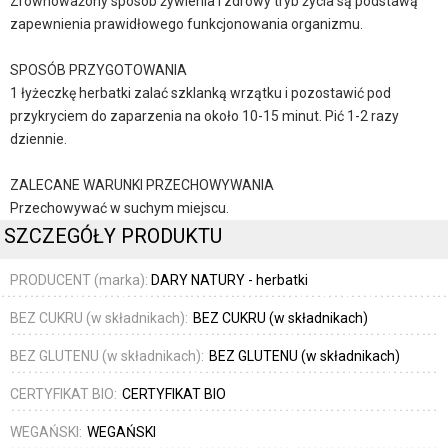
Zrównoważony sposób żywienia i zdrowy tryb życia są podstawą
zapewnienia prawidłowego funkcjonowania organizmu.
SPOSÓB PRZYGOTOWANIA
1 łyżeczkę herbatki zalać szklanką wrzątku i pozostawić pod
przykryciem do zaparzenia na około 10-15 minut. Pić 1-2 razy
dziennie.
ZALECANE WARUNKI PRZECHOWYWANIA
Przechowywać w suchym miejscu.
SZCZEGÓŁY PRODUKTU
PRODUCENT (marka):
DARY NATURY - herbatki
BEZ CUKRU (w składnikach):
BEZ CUKRU (w składnikach)
BEZ GLUTENU (w składnikach):
BEZ GLUTENU (w składnikach)
CERTYFIKAT BIO:
CERTYFIKAT BIO
WEGAŃSKI:
WEGAŃSKI