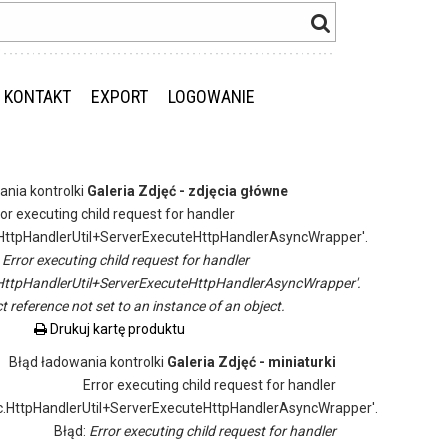
KONTAKT
EXPORT
LOGOWANIE
ania kontrolki
Galeria Zdjęć - zdjęcia główne
ror executing child request for handler
ttpHandlerUtil+ServerExecuteHttpHandlerAsyncWrapper'.
:
Error executing child request for handler
ttpHandlerUtil+ServerExecuteHttpHandlerAsyncWrapper'.
t reference not set to an instance of an object.
Drukuj kartę produktu
Błąd ładowania kontrolki
Galeria Zdjęć - miniaturki
Error executing child request for handler
.HttpHandlerUtil+ServerExecuteHttpHandlerAsyncWrapper'.
Błąd:
Error executing child request for handler