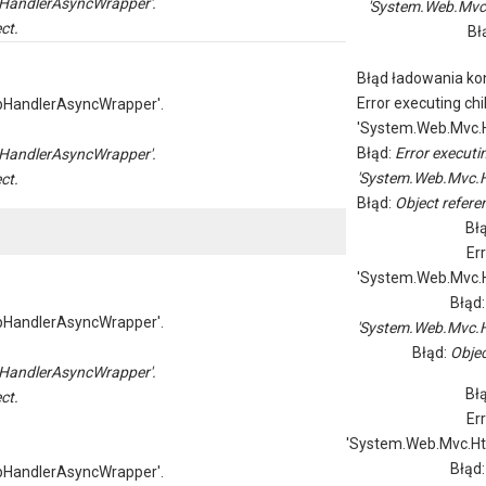
HandlerAsyncWrapper'.
'System.Web.Mvc
ct.
Bł
Błąd ładowania kon
Error executing chi
pHandlerAsyncWrapper'.
'System.Web.Mvc.H
Błąd:
Error executi
HandlerAsyncWrapper'.
'System.Web.Mvc.H
ct.
Błąd:
Object referen
Bł
Er
'System.Web.Mvc.H
Błąd
pHandlerAsyncWrapper'.
'System.Web.Mvc.H
Błąd:
Objec
HandlerAsyncWrapper'.
Bł
ct.
Er
'System.Web.Mvc.Ht
Błąd
pHandlerAsyncWrapper'.