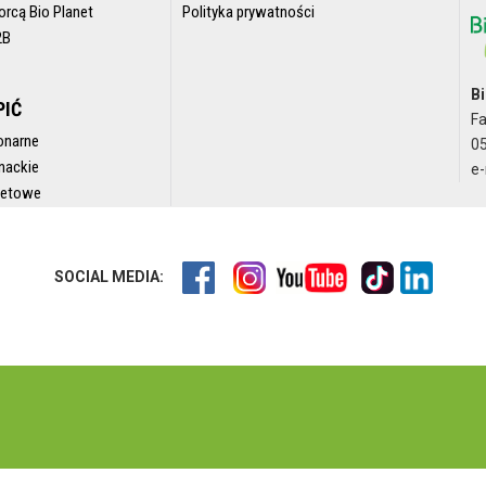
orcą Bio Planet
Polityka prywatności
2B
Bi
PIĆ
F
onarne
05
nackie
e-
rnetowe
SOCIAL MEDIA: