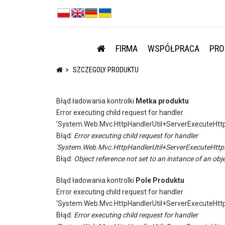
FIRMA
WSPÓŁPRACA
PRO
SZCZEGOLY PRODUKTU
Błąd ładowania kontrolki
Metka produktu
Error executing child request for handler
'System.Web.Mvc.HttpHandlerUtil+ServerExecuteHtt
Błąd:
Error executing child request for handler
'System.Web.Mvc.HttpHandlerUtil+ServerExecuteHttp
Błąd:
Object reference not set to an instance of an obje
Błąd ładowania kontrolki
Pole Produktu
Error executing child request for handler
'System.Web.Mvc.HttpHandlerUtil+ServerExecuteHtt
Błąd:
Error executing child request for handler