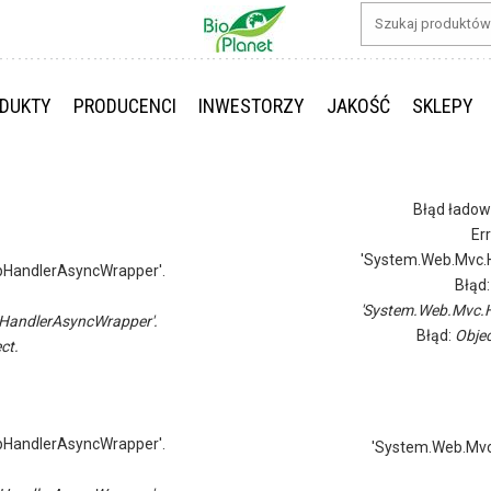
DUKTY
PRODUCENCI
INWESTORZY
JAKOŚĆ
SKLEPY
Błąd ładow
Er
'System.Web.Mvc.H
pHandlerAsyncWrapper'.
Błąd
'System.Web.Mvc.H
HandlerAsyncWrapper'.
Błąd:
Objec
ct.
pHandlerAsyncWrapper'.
'System.Web.Mvc