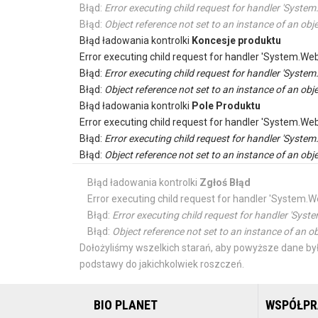
Błąd:
Error executing child request for handler 'Sys
Błąd:
Object reference not set to an instance of an obje
Błąd ładowania kontrolki
Koncesje produktu
Error executing child request for handler 'System.
Błąd:
Error executing child request for handler 'Sys
Błąd:
Object reference not set to an instance of an obje
Błąd ładowania kontrolki
Pole Produktu
Error executing child request for handler 'System.
Błąd:
Error executing child request for handler 'Sys
Błąd:
Object reference not set to an instance of an obje
Błąd ładowania kontrolki
Zgłoś Błąd
Error executing child request for handler 'Syste
Błąd:
Error executing child request for handler 'S
Błąd:
Object reference not set to an instance of an ob
Dołożyliśmy wszelkich starań, aby powyższe dane był
podstawy do jakichkolwiek roszczeń.
BIO PLANET
WSPÓŁP