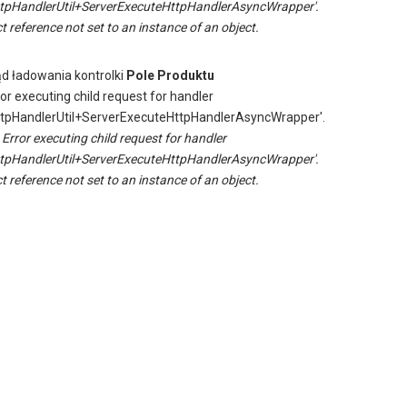
tpHandlerUtil+ServerExecuteHttpHandlerAsyncWrapper'.
t reference not set to an instance of an object.
ąd ładowania kontrolki
Pole Produktu
ror executing child request for handler
tpHandlerUtil+ServerExecuteHttpHandlerAsyncWrapper'.
:
Error executing child request for handler
tpHandlerUtil+ServerExecuteHttpHandlerAsyncWrapper'.
t reference not set to an instance of an object.