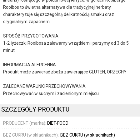
linearis) rosnącego w południowej Afryce, w górach Rooiberge.
Rooibos to świetna alternatywa dla tradycyjnej herbaty,
charakteryzuje się szczególną delikatnością smaku oraz
oryginalnym zapachem.
SPOSÓB PRZYGOTOWANIA
1-2 łyżeczki Rooibosa zalewamy wrzątkiem i parzymy od 3 do 5
minut.
INFORMACJA ALERGENNA
Produkt może zawierać zboża zawierające GLUTEN, ORZECHY
ZALECANE WARUNKI PRZECHOWYWANIA
Przechowywać w suchym i zacienionym miejscu.
SZCZEGÓŁY PRODUKTU
PRODUCENT (marka):
DIET-FOOD
BEZ CUKRU (w składnikach):
BEZ CUKRU (w składnikach)