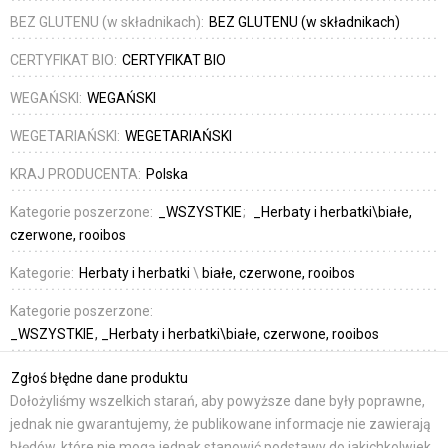
BEZ GLUTENU (w składnikach):
BEZ GLUTENU (w składnikach)
CERTYFIKAT BIO:
CERTYFIKAT BIO
WEGAŃSKI:
WEGAŃSKI
WEGETARIAŃSKI:
WEGETARIAŃSKI
KRAJ PRODUCENTA:
Polska
Kategorie poszerzone:
_WSZYSTKIE
_Herbaty i herbatki\białe,
czerwone, rooibos
Kategorie:
Herbaty i herbatki
\
białe, czerwone, rooibos
Kategorie poszerzone:
_WSZYSTKIE
_Herbaty i herbatki\białe, czerwone, rooibos
Zgłoś błędne dane produktu
Dołożyliśmy wszelkich starań, aby powyższe dane były poprawne,
jednak nie gwarantujemy, że publikowane informacje nie zawierają
błędów, które nie mogą jednak stanowić podstawy do jakichkolwiek