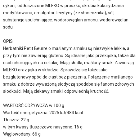
cykorii, odtłuszczone MLEKO w proszku, skrobia kukurydziana
modyfikowana, emulgator: lecytyny (ze słonecznika); sól,
substancje spulchniające: wodorowęglan amonu, wodorowęglan
sodu.
OPIS
Herbatniki Petit Beurre o maślanym smaku są niezwykle lekkie, a
przy tym nie zawierają glutenu. Są idealne jako przekąska, także dla
osób chorujących na celiakię. Mają słodki, maślany smak. Zawierają
MLEKO oraz jajka w składzie. Sprawdzą się także jako
bezglutenowy spód do ciast bez pieczenia. Połączenie maślanego
smaku z dobrze wyważoną słodyczą spodoba się fanom zdrowych
słodkości. Mają ciekawy smak i odpowiednią kruchość.
WARTOŚĆ ODŻYWCZA w 100 g
Wartość energetyczna: 2025 kJ/483 kcal
Tłuszcz: 22 g
w tym kwasy tłuszczowe nasycone: 16 g
Węglowodany: 66 g