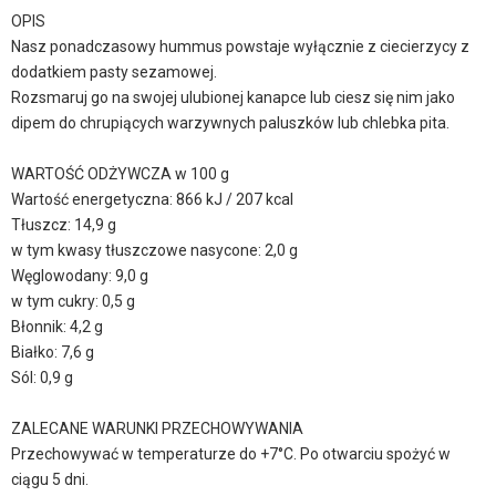
OPIS
Nasz ponadczasowy hummus powstaje wyłącznie z ciecierzycy z
dodatkiem pasty sezamowej.
Rozsmaruj go na swojej ulubionej kanapce lub ciesz się nim jako
dipem do chrupiących warzywnych paluszków lub chlebka pita.
WARTOŚĆ ODŻYWCZA w 100 g
Wartość energetyczna: 866 kJ / 207 kcal
Tłuszcz: 14,9 g
w tym kwasy tłuszczowe nasycone: 2,0 g
Węglowodany: 9,0 g
w tym cukry: 0,5 g
Błonnik: 4,2 g
Białko: 7,6 g
Sól: 0,9 g
ZALECANE WARUNKI PRZECHOWYWANIA
Przechowywać w temperaturze do +7°C. Po otwarciu spożyć w
ciągu 5 dni.