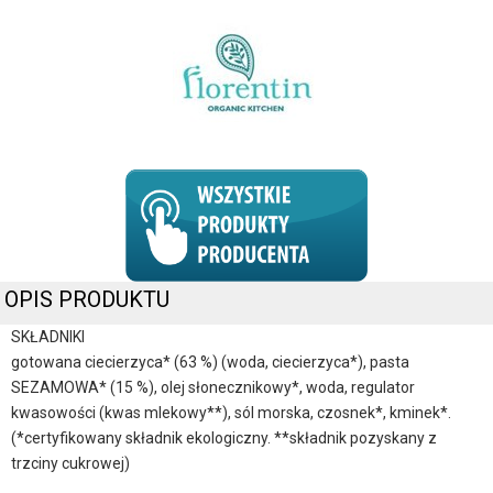
OPIS PRODUKTU
SKŁADNIKI
gotowana ciecierzyca* (63 %) (woda, ciecierzyca*), pasta
SEZAMOWA* (15 %), olej słonecznikowy*, woda, regulator
kwasowości (kwas mlekowy**), sól morska, czosnek*, kminek*.
(*certyfikowany składnik ekologiczny. **składnik pozyskany z
trzciny cukrowej)