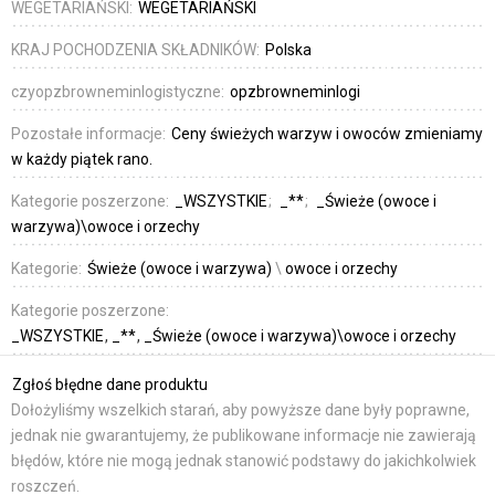
WEGETARIAŃSKI:
WEGETARIAŃSKI
KRAJ POCHODZENIA SKŁADNIKÓW:
Polska
czyopzbrowneminlogistyczne:
opzbrowneminlogi
Pozostałe informacje:
Ceny świeżych warzyw i owoców zmieniamy
w każdy piątek rano.
Kategorie poszerzone:
_WSZYSTKIE
_**
_Świeże (owoce i
warzywa)\owoce i orzechy
Kategorie:
Świeże (owoce i warzywa)
\
owoce i orzechy
Kategorie poszerzone:
_WSZYSTKIE
_**
_Świeże (owoce i warzywa)\owoce i orzechy
Zgłoś błędne dane produktu
Dołożyliśmy wszelkich starań, aby powyższe dane były poprawne,
jednak nie gwarantujemy, że publikowane informacje nie zawierają
błędów, które nie mogą jednak stanowić podstawy do jakichkolwiek
roszczeń.