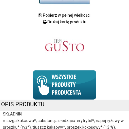
Pobierz w pełnej wielkości
Drukuj kartę produktu
OPIS PRODUKTU
SKŁADNIKI
miazga kakaowa*, substancja słodząca: erytrytol*, napój ryżowy w
proszku* (ryż*), tłuszcz kakaowy*, proszek kokosowy* (13 %),