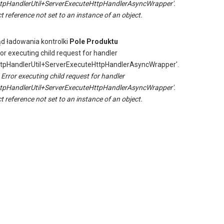
tpHandlerUtil+ServerExecuteHttpHandlerAsyncWrapper'.
t reference not set to an instance of an object.
ąd ładowania kontrolki
Pole Produktu
ror executing child request for handler
tpHandlerUtil+ServerExecuteHttpHandlerAsyncWrapper'.
:
Error executing child request for handler
tpHandlerUtil+ServerExecuteHttpHandlerAsyncWrapper'.
t reference not set to an instance of an object.