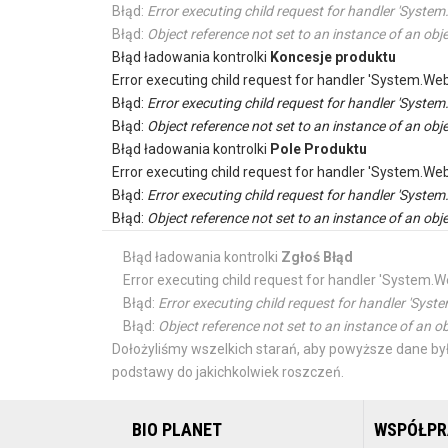
Błąd:
Error executing child request for handler 'Sys
Błąd:
Object reference not set to an instance of an obje
Błąd ładowania kontrolki
Koncesje produktu
Error executing child request for handler 'System.
Błąd:
Error executing child request for handler 'Sys
Błąd:
Object reference not set to an instance of an obje
Błąd ładowania kontrolki
Pole Produktu
Error executing child request for handler 'System.
Błąd:
Error executing child request for handler 'Sys
Błąd:
Object reference not set to an instance of an obje
Błąd ładowania kontrolki
Zgłoś Błąd
Error executing child request for handler 'Syste
Błąd:
Error executing child request for handler 'S
Błąd:
Object reference not set to an instance of an ob
Dołożyliśmy wszelkich starań, aby powyższe dane był
podstawy do jakichkolwiek roszczeń.
BIO PLANET
WSPÓŁP