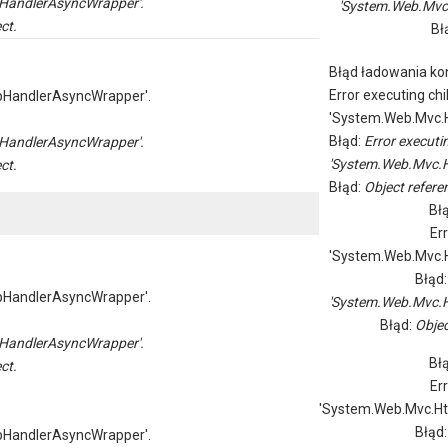
HandlerAsyncWrapper'.
'System.Web.Mvc
ct.
Bł
Błąd ładowania kon
Error executing chi
pHandlerAsyncWrapper'.
'System.Web.Mvc.H
Błąd:
Error executi
HandlerAsyncWrapper'.
'System.Web.Mvc.H
ct.
Błąd:
Object referen
Bł
Er
'System.Web.Mvc.H
Błąd
pHandlerAsyncWrapper'.
'System.Web.Mvc.H
Błąd:
Objec
HandlerAsyncWrapper'.
Bł
ct.
Er
'System.Web.Mvc.Ht
Błąd
pHandlerAsyncWrapper'.