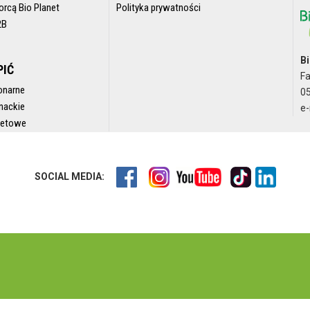
orcą Bio Planet
Polityka prywatności
2B
Bi
PIĆ
F
onarne
05
nackie
e-
rnetowe
SOCIAL MEDIA: