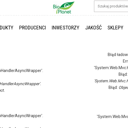
DUKTY
PRODUCENCI
INWESTORZY
JAKOŚĆ
SKLEPY
Błąd ładow
Er
'System.Web.Mvc.H
pHandlerAsyncWrapper'.
Błąd
'System.Web.Mvc.H
HandlerAsyncWrapper'.
Błąd:
Objec
ct.
pHandlerAsyncWrapper'.
'System.Web.Mvc