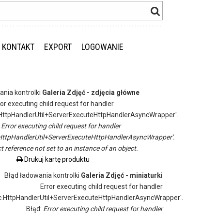
KONTAKT
EXPORT
LOGOWANIE
ania kontrolki
Galeria Zdjęć - zdjęcia główne
ror executing child request for handler
ttpHandlerUtil+ServerExecuteHttpHandlerAsyncWrapper'.
:
Error executing child request for handler
ttpHandlerUtil+ServerExecuteHttpHandlerAsyncWrapper'.
t reference not set to an instance of an object.
Drukuj kartę produktu
Błąd ładowania kontrolki
Galeria Zdjęć - miniaturki
Error executing child request for handler
.HttpHandlerUtil+ServerExecuteHttpHandlerAsyncWrapper'.
Błąd:
Error executing child request for handler