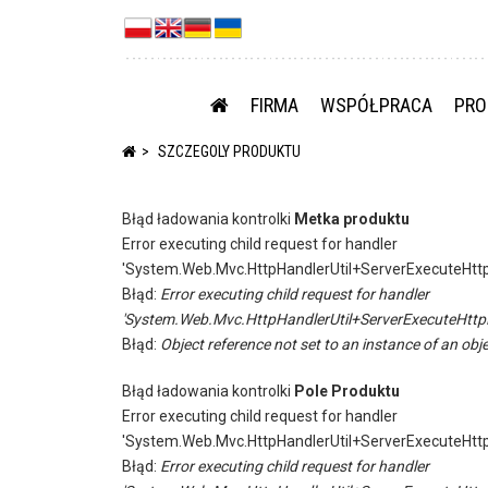
FIRMA
WSPÓŁPRACA
PRO
SZCZEGOLY PRODUKTU
Błąd ładowania kontrolki
Metka produktu
Error executing child request for handler
'System.Web.Mvc.HttpHandlerUtil+ServerExecuteHtt
Błąd:
Error executing child request for handler
'System.Web.Mvc.HttpHandlerUtil+ServerExecuteHttp
Błąd:
Object reference not set to an instance of an obje
Błąd ładowania kontrolki
Pole Produktu
Error executing child request for handler
'System.Web.Mvc.HttpHandlerUtil+ServerExecuteHtt
Błąd:
Error executing child request for handler