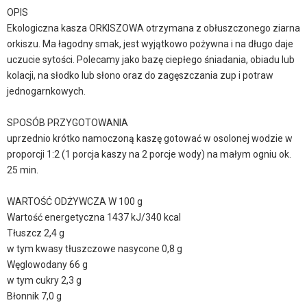
OPIS
Ekologiczna kasza ORKISZOWA otrzymana z obłuszczonego ziarna
orkiszu. Ma łagodny smak, jest wyjątkowo pożywna i na długo daje
uczucie sytości. Polecamy jako bazę ciepłego śniadania, obiadu lub
kolacji, na słodko lub słono oraz do zagęszczania zup i potraw
jednogarnkowych.
SPOSÓB PRZYGOTOWANIA
uprzednio krótko namoczoną kaszę gotować w osolonej wodzie w
proporcji 1:2 (1 porcja kaszy na 2 porcje wody) na małym ogniu ok.
25 min.
WARTOŚĆ ODŻYWCZA W 100 g
Wartość energetyczna 1437 kJ/340 kcal
Tłuszcz 2,4 g
w tym kwasy tłuszczowe nasycone 0,8 g
Węglowodany 66 g
w tym cukry 2,3 g
Błonnik 7,0 g