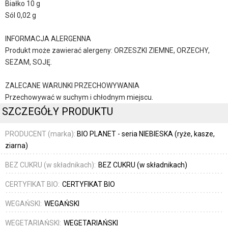
Białko 10 g
Sól 0,02 g
INFORMACJA ALERGENNA
Produkt może zawierać alergeny: ORZESZKI ZIEMNE, ORZECHY,
SEZAM, SOJĘ.
ZALECANE WARUNKI PRZECHOWYWANIA
Przechowywać w suchym i chłodnym miejscu.
SZCZEGÓŁY PRODUKTU
PRODUCENT (marka):
BIO PLANET - seria NIEBIESKA (ryże, kasze,
ziarna)
BEZ CUKRU (w składnikach):
BEZ CUKRU (w składnikach)
CERTYFIKAT BIO:
CERTYFIKAT BIO
WEGAŃSKI:
WEGAŃSKI
WEGETARIAŃSKI:
WEGETARIAŃSKI