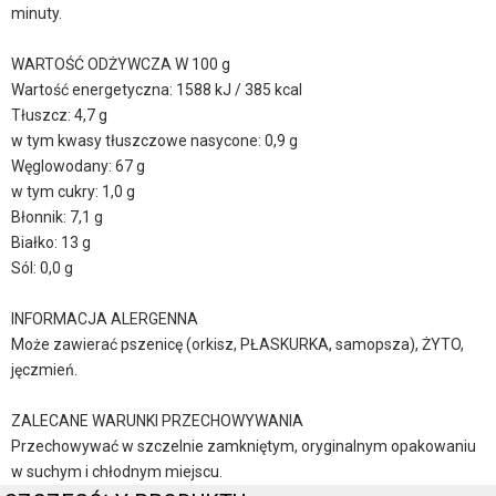
minuty.
WARTOŚĆ ODŻYWCZA W 100 g
Wartość energetyczna: 1588 kJ / 385 kcal
Tłuszcz: 4,7 g
w tym kwasy tłuszczowe nasycone: 0,9 g
Węglowodany: 67 g
w tym cukry: 1,0 g
Błonnik: 7,1 g
Białko: 13 g
Sól: 0,0 g
INFORMACJA ALERGENNA
Może zawierać pszenicę (orkisz, PŁASKURKA, samopsza), ŻYTO,
jęczmień.
ZALECANE WARUNKI PRZECHOWYWANIA
Przechowywać w szczelnie zamkniętym, oryginalnym opakowaniu
w suchym i chłodnym miejscu.