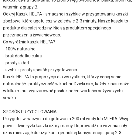
lekkostrawna i delikatna. To źródło węglowodanów, białka, błonnika,
witamin z grupy B.
Odkryj Kaszki HELPA - smaczne i szybkie w przygotowaniu kaszki
zbożowe, które ugotujesz w zaledwie 2-3 minuty. Nasze kaszki to
produkty dla całej rodziny. Nie są produktem specjalnego
przeznaczenia żywieniowego.
Co wyróżnia kaszki HELPA?
- 100% naturalne
- brak dodatku cukru
- prosty skład
- szybki i prosty sposób przygotowania
Kaszki HELPA to propozycja dla wszystkich, którzy cenią sobie
naturalność i praktyczność w kuchni. Dzięki nim, każdy z nas może
w kilka minut wyczarować posiłek pełen wartości odżywczych i
smaku.
SPOSÓB PRZYGOTOWANIA
Przygotuj w naczyniu do gotowania 200 ml wody lub MLEKA. Wsyp
powoli dwie łyżki kaszki czary mamy. Doprowadź do wrzenia cały
czas mieszająć do uzyskania jednolitej konsystencji i gotuj 2-3