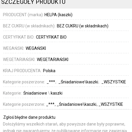
SZCZEGÓŁY PRODUKTU
PRODUCENT (marka):
HELPA (kaszki)
BEZ CUKRU (w składnikach):
BEZ CUKRU (w składnikach)
CERTYFIKAT BIO:
CERTYFIKAT BIO
WEGAŃSKI:
WEGAŃSKI
WEGETARIAŃSKI:
WEGETARIAŃSKI
KRAJ PRODUCENTA:
Polska
Kategorie poszerzone:
_***
_Śniadaniowe\kaszki
_WSZYSTKIE
Kategorie:
Śniadaniowe
\
kaszki
Kategorie poszerzone:
_***
_Śniadaniowe\kaszki
_WSZYSTKIE
Zgłoś błędne dane produktu
Dołożyliśmy wszelkich starań, aby powyższe dane były poprawne,
jednak nie gwarantujemy, że publikowane informacje nie zawierają