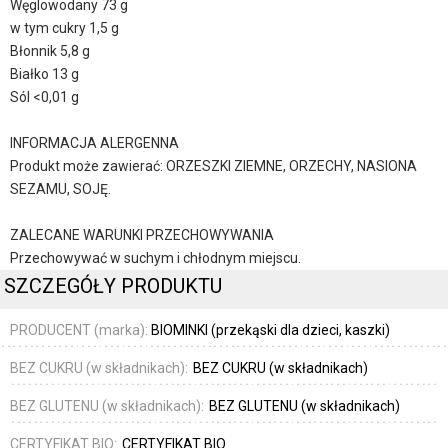
Węglowodany 73 g
w tym cukry 1,5 g
Błonnik 5,8 g
Białko 13 g
Sól <0,01 g
INFORMACJA ALERGENNA
Produkt może zawierać: ORZESZKI ZIEMNE, ORZECHY, NASIONA
SEZAMU, SOJĘ.
ZALECANE WARUNKI PRZECHOWYWANIA
Przechowywać w suchym i chłodnym miejscu.
SZCZEGÓŁY PRODUKTU
PRODUCENT (marka):
BIOMINKI (przekąski dla dzieci, kaszki)
BEZ CUKRU (w składnikach):
BEZ CUKRU (w składnikach)
BEZ GLUTENU (w składnikach):
BEZ GLUTENU (w składnikach)
CERTYFIKAT BIO:
CERTYFIKAT BIO