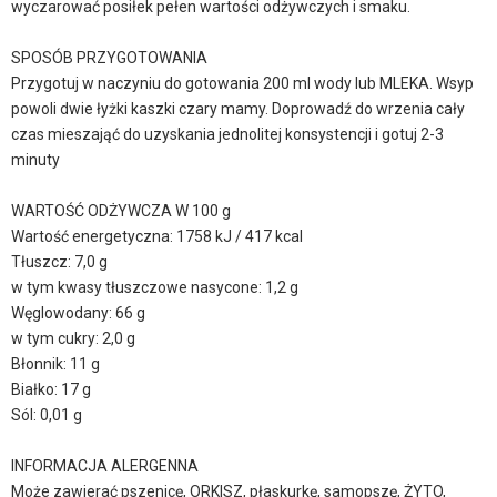
wyczarować posiłek pełen wartości odżywczych i smaku.
SPOSÓB PRZYGOTOWANIA
Przygotuj w naczyniu do gotowania 200 ml wody lub MLEKA. Wsyp
powoli dwie łyżki kaszki czary mamy. Doprowadź do wrzenia cały
czas mieszająć do uzyskania jednolitej konsystencji i gotuj 2-3
minuty
WARTOŚĆ ODŻYWCZA W 100 g
Wartość energetyczna: 1758 kJ / 417 kcal
Tłuszcz: 7,0 g
w tym kwasy tłuszczowe nasycone: 1,2 g
Węglowodany: 66 g
w tym cukry: 2,0 g
Błonnik: 11 g
Białko: 17 g
Sól: 0,01 g
INFORMACJA ALERGENNA
Może zawierać pszenicę, ORKISZ, płaskurkę, samopszę, ŻYTO,