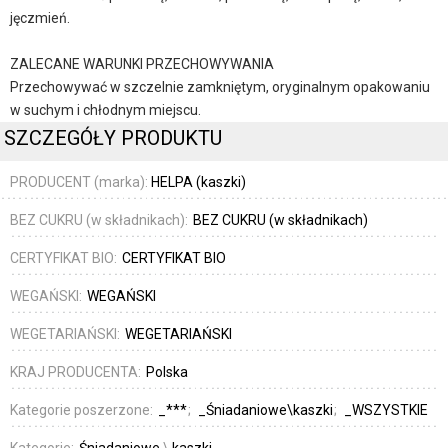
jęczmień.
ZALECANE WARUNKI PRZECHOWYWANIA
Przechowywać w szczelnie zamkniętym, oryginalnym opakowaniu
w suchym i chłodnym miejscu.
SZCZEGÓŁY PRODUKTU
PRODUCENT (marka):
HELPA (kaszki)
BEZ CUKRU (w składnikach):
BEZ CUKRU (w składnikach)
CERTYFIKAT BIO:
CERTYFIKAT BIO
WEGAŃSKI:
WEGAŃSKI
WEGETARIAŃSKI:
WEGETARIAŃSKI
KRAJ PRODUCENTA:
Polska
Kategorie poszerzone:
_***
_Śniadaniowe\kaszki
_WSZYSTKIE