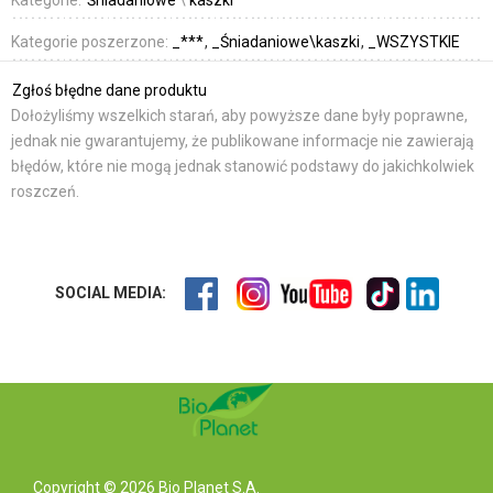
Kategorie:
Śniadaniowe
\
kaszki
Kategorie poszerzone:
_***
_Śniadaniowe\kaszki
_WSZYSTKIE
Zgłoś błędne dane produktu
Dołożyliśmy wszelkich starań, aby powyższe dane były poprawne,
jednak nie gwarantujemy, że publikowane informacje nie zawierają
błędów, które nie mogą jednak stanowić podstawy do jakichkolwiek
roszczeń.
SOCIAL MEDIA:
Copyright © 2026 Bio Planet S.A.