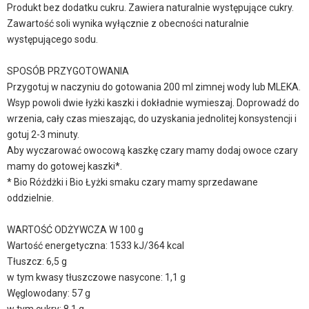
Produkt bez dodatku cukru. Zawiera naturalnie występujące cukry.
Zawartość soli wynika wyłącznie z obecności naturalnie
występującego sodu.
SPOSÓB PRZYGOTOWANIA
Przygotuj w naczyniu do gotowania 200 ml zimnej wody lub MLEKA.
Wsyp powoli dwie łyżki kaszki i dokładnie wymieszaj. Doprowadź do
wrzenia, cały czas mieszając, do uzyskania jednolitej konsystencji i
gotuj 2-3 minuty.
Aby wyczarować owocową kaszkę czary mamy dodaj owoce czary
mamy do gotowej kaszki*.
* Bio Różdżki i Bio Łyżki smaku czary mamy sprzedawane
oddzielnie.
WARTOŚĆ ODŻYWCZA W 100 g
Wartość energetyczna: 1533 kJ/364 kcal
Tłuszcz: 6,5 g
w tym kwasy tłuszczowe nasycone: 1,1 g
Węglowodany: 57 g