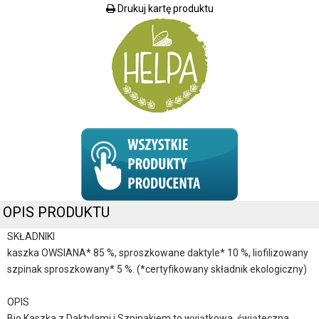
Drukuj kartę produktu
OPIS PRODUKTU
SKŁADNIKI
kaszka OWSIANA* 85 %, sproszkowane daktyle* 10 %, liofilizowany
szpinak sproszkowany* 5 %. (*certyfikowany składnik ekologiczny)
OPIS
Bio Kaszka z Daktylami i Szpinakiem to wyjątkowa, świąteczna