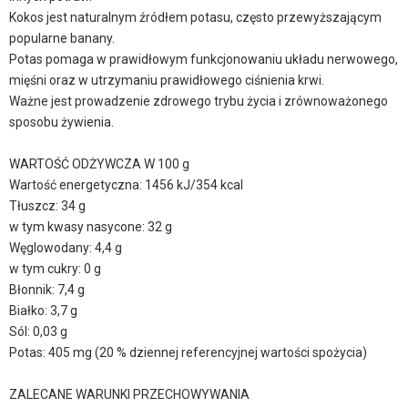
Kokos jest naturalnym źródłem potasu, często przewyższającym
popularne banany.
Potas pomaga w prawidłowym funkcjonowaniu układu nerwowego,
mięśni oraz w utrzymaniu prawidłowego ciśnienia krwi.
Ważne jest prowadzenie zdrowego trybu życia i zrównoważonego
sposobu żywienia.
WARTOŚĆ ODŻYWCZA W 100 g
Wartość energetyczna: 1456 kJ/354 kcal
Tłuszcz: 34 g
w tym kwasy nasycone: 32 g
Węglowodany: 4,4 g
w tym cukry: 0 g
Błonnik: 7,4 g
Białko: 3,7 g
Sól: 0,03 g
Potas: 405 mg (20 % dziennej referencyjnej wartości spożycia)
ZALECANE WARUNKI PRZECHOWYWANIA