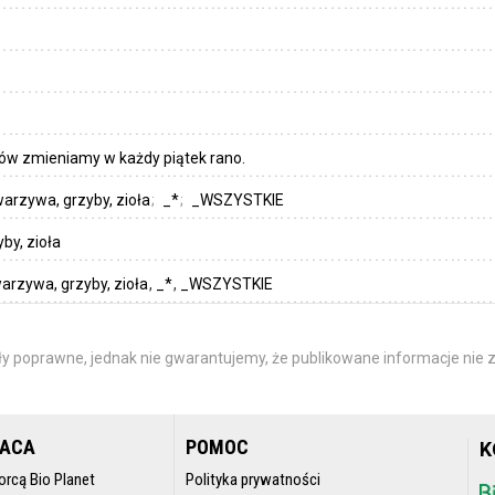
ów zmieniamy w każdy piątek rano.
arzywa, grzyby, zioła
_*
_WSZYSTKIE
by, zioła
arzywa, grzyby, zioła
_*
_WSZYSTKIE
y poprawne, jednak nie gwarantujemy, że publikowane informacje nie z
RACA
POMOC
K
orcą Bio Planet
Polityka prywatności