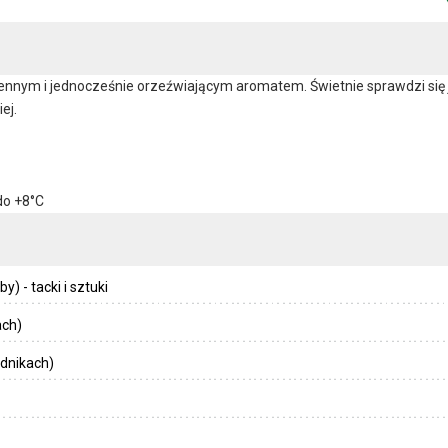
ennym i jednocześnie orzeźwiającym aromatem. Świetnie sprawdzi się
ej.
do +8°C
) - tacki i sztuki
ach)
dnikach)