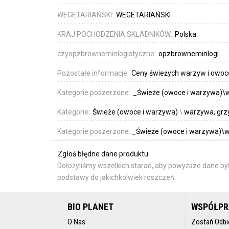
WEGETARIAŃSKI:
WEGETARIAŃSKI
KRAJ POCHODZENIA SKŁADNIKÓW:
Polska
czyopzbrowneminlogistyczne:
opzbrowneminlogi
Pozostałe informacje:
Ceny świeżych warzyw i owoc
Kategorie poszerzone:
_Świeże (owoce i warzywa)\w
Kategorie:
Świeże (owoce i warzywa)
\
warzywa, grzy
Kategorie poszerzone:
_Świeże (owoce i warzywa)\w
Zgłoś błędne dane produktu
Dołożyliśmy wszelkich starań, aby powyższe dane był
podstawy do jakichkolwiek roszczeń.
BIO PLANET
WSPÓŁP
O Nas
Zostań Odbi