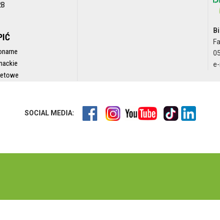
2B
Bi
PIĆ
F
onarne
05
nackie
e-
rnetowe
SOCIAL MEDIA: