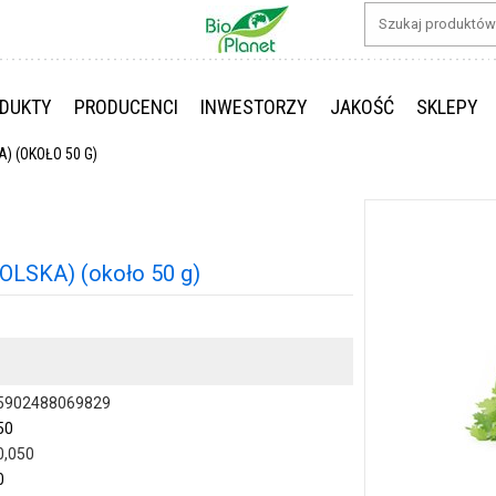
DUKTY
PRODUCENCI
INWESTORZY
JAKOŚĆ
SKLEPY
) (OKOŁO 50 G)
LSKA) (około 50 g)
5902488069829
50
0,050
0