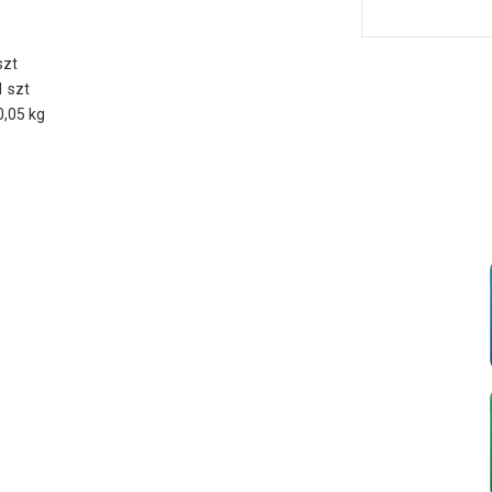
szt
1 szt
0,05 kg