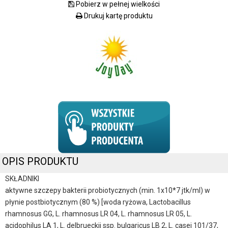
Pobierz w pełnej wielkości
Drukuj kartę produktu
OPIS PRODUKTU
SKŁADNIKI
aktywne szczepy bakterii probiotycznych (min. 1x10*7 jtk/ml) w
płynie postbiotycznym (80 %) [woda ryżowa, Lactobacillus
rhamnosus GG, L. rhamnosus LR 04, L. rhamnosus LR 05, L.
acidophilus LA 1, L. delbrueckii ssp. bulgaricus LB 2, L. casei 101/37,