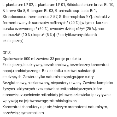
L. plantarum LP 02, L. plantarum LP 01, Bifidobacterium breve BL 10,
B. breve Bbr 8, B. longum BL 03, B. animalis ssp. lactis Bi 1,
Streptococcus thermophilus Z 57, S. thermophilus 9 Y], ekstrakt z
fermentowanych surowców roślinnych* (20 %) [w tym z: korzeni
buraka czerwonego* (60 %), owoców dzikiej róży* (25 %), naci
pietruszki* (10 %), kopru* (5 %)]. (*certyfikowany składnik
ekologiczny)
OPIS
Opakowanie 500 ml zawiera 33 porcje produktu.
Ekologiczny, bioaktywny, bezalkoholowy, bezmleczny koncentrat
napoju probiotycznego. Bez dodatku cukrów i substancji
słodzących. Zawiera tylko naturalnie występujące cukry.
Bezglutenowy, nieklarowany, niepasteryzowany. Zawiera kompleks
żywych i aktywnych szczepów bakterii probiotycznych, które
stanowią uzupełnienie mikrobioty jelitowej człowieka i pozytywnie
wpływają na jej równowagę mikrobiologiczną.
Koncentrat charakteryzuje się świeżym aromatem i naturalnym,
orzeźwiającym smakiem.