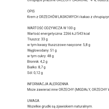
OPIS
Krem z ORZECHÓW LASKOWYCH i kakao z chrupiącymi
WARTOŚĆ ODŻYWCZA W 100 g
Wartość energetyczna: 2266 kJ/543 kcal
Tłuszcz: 33 g
w tym kwasy tłuszczowe nasycone: 5,8 g
Węglowodany: 51 g
w tym cukry: 48 g
Błonnik: 4,2 g
Białko: 8,7 g
Sól: 0,12 g
INFORMACJA ALERGENNA
Może zawierać inne ORZECHY (MIGDAŁY, ORZECHY 
UWAGA
Wszelkie grudki są zjawiskiem naturalnym.