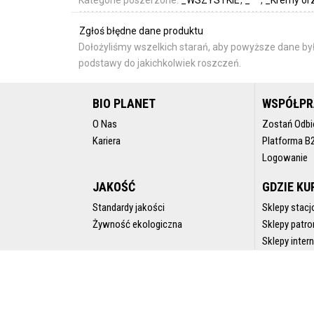
Zgłoś błędne dane produktu
Dołożyliśmy wszelkich starań, aby powyższe dane był
podstawy do jakichkolwiek roszczeń.
BIO PLANET
WSPÓŁP
O Nas
Zostań Odbi
Kariera
Platforma B
Logowanie
JAKOŚĆ
GDZIE KU
Standardy jakości
Sklepy stacj
Żywność ekologiczna
Sklepy patro
Sklepy inte