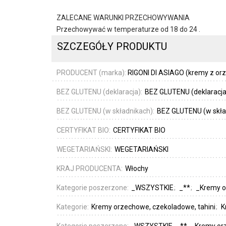
ZALECANE WARUNKI PRZECHOWYWANIA
Przechowywać w temperaturze od 18 do 24 .
SZCZEGÓŁY PRODUKTU
PRODUCENT (marka):
RIGONI DI ASIAGO (kremy z or
BEZ GLUTENU (deklaracja):
BEZ GLUTENU (deklaracja
BEZ GLUTENU (w składnikach):
BEZ GLUTENU (w skła
CERTYFIKAT BIO:
CERTYFIKAT BIO
WEGETARIAŃSKI:
WEGETARIAŃSKI
KRAJ PRODUCENTA:
Włochy
Kategorie poszerzone:
_WSZYSTKIE
_**
_Kremy o
Kategorie:
Kremy orzechowe, czekoladowe, tahini
K
Kategorie poszerzone:
_WSZYSTKIE
_**
_Kremy orz