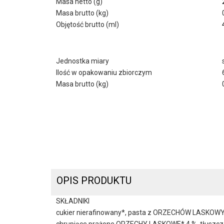
Masa netto (g)
Masa brutto (kg)
Objętość brutto (ml)
Jednostka miary
Ilość w opakowaniu zbiorczym
Masa brutto (kg)
OPIS PRODUKTU
SKŁADNIKI
cukier nierafinowany*, pasta z ORZECHÓW LASKOWYCH
chrupiące prażone ORZECHY LASKOWE* 4 %, tłuszcz kak