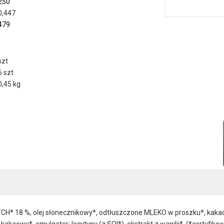
250
0,447
479
szt
6 szt
0,45 kg
* 18 %, olej słonecznikowy*, odtłuszczone MLEKO w proszku*, kakao o
aowy*, emulgator: lecytyny (z SOI*), ekstrakt z wanilii*. (*certyfiko