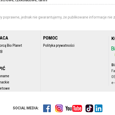
y poprawne, jednak nie gwarantujemy, że publikowane informacje nie z
RACA
POMOC
K
orcą Bio Planet
Polityka prywatności
2B
Bi
PIĆ
F
onarne
05
nackie
e-
rnetowe
SOCIAL MEDIA: