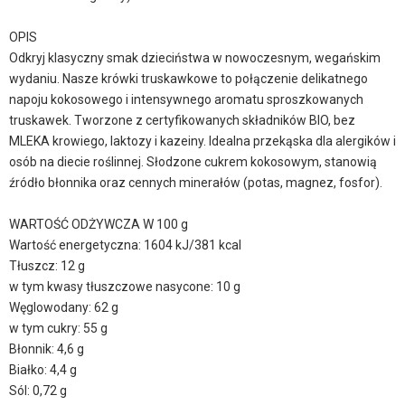
OPIS
Odkryj klasyczny smak dzieciństwa w nowoczesnym, wegańskim
wydaniu. Nasze krówki truskawkowe to połączenie delikatnego
napoju kokosowego i intensywnego aromatu sproszkowanych
truskawek. Tworzone z certyfikowanych składników BIO, bez
MLEKA krowiego, laktozy i kazeiny. Idealna przekąska dla alergików i
osób na diecie roślinnej. Słodzone cukrem kokosowym, stanowią
źródło błonnika oraz cennych minerałów (potas, magnez, fosfor).
WARTOŚĆ ODŻYWCZA W 100 g
Wartość energetyczna: 1604 kJ/381 kcal
Tłuszcz: 12 g
w tym kwasy tłuszczowe nasycone: 10 g
Węglowodany: 62 g
w tym cukry: 55 g
Błonnik: 4,6 g
Białko: 4,4 g
Sól: 0,72 g