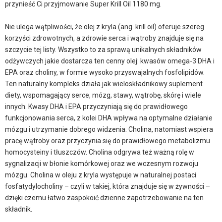
przynieść Ci przyjmowanie Super Krill Oil 1180 mg.
Nie ulega wątpliwości, że olej z kryla (ang. krill oil) oferuje szereg
korzyści zdrowotnych, a zdrowie serca i wątroby znajduje się na
szczycie tej listy. Wszystko to za sprawą unikalnych składników
odżywczych jakie dostarcza ten cenny olej: kwasów omega-3 DHA i
EPA oraz choliny, w formie wysoko przyswajalnych fosfolipidów.
Ten naturalny kompleks działa jak wieloskładnikowy suplement
diety, wspomagający serce, mózg, stawy, wątrobę, skórę i wiele
innych. Kwasy DHA i EPA przyczyniają się do prawidłowego
funkcjonowania serca, z kolei DHA wpływa na optymalne działanie
mózgu i utrzymanie dobrego widzenia. Cholina, natomiast wspiera
pracę wątroby oraz przyczynia się do prawidłowego metabolizmu
homocysteiny i tłuszczów. Cholina odgrywa też ważną rolę w
sygnalizacji w błonie komórkowej oraz we wczesnym rozwoju
mózgu. Cholina w oleju z kryla występuje w naturalnej postaci
fosfatydylocholiny – czyli w takiej, która znajduje się w żywności –
dzięki czemu łatwo zaspokoić dzienne zapotrzebowanie na ten
składnik.