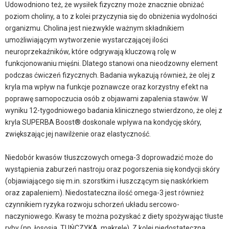
Udowodniono też, że wysiłek fizyczny może znacznie obniżać
poziom choliny, a to z kolei przyczynia się do obniżenia wydolności
organizmu. Cholina jest niezwykle ważnym składnikiem
umożliwiającym wytworzenie wystarczającej ilości
neuroprzekaźników, które odgrywają kluczową rolę w
funkcjonowaniu mięśni. Dlatego stanowi ona nieodzowny element
podczas ćwiczeń fizycznych. Badania wykazują również, że olej z
kryla ma wpływ na funkcje poznawcze oraz korzystny efekt na
poprawę samopoczucia osób z objawami zapalenia stawów. W
wyniku 12-tygodniowego badania klinicznego stwierdzono, że olej z
kryla SUPERBA Boost® doskonale wpływa na kondycję skóry,
zwiększając jej nawilżenie oraz elastyczność.
Niedobór kwasów tłuszczowych omega-3 doprowadzić może do
wystąpienia zaburzeń nastroju oraz pogorszenia się kondycji skóry
(objawiającego się m.in. szorstkim i łuszczącym się naskórkiem
oraz zapaleniem). Niedostateczna ilość omega-3 jest również
czynnikiem ryzyka rozwoju schorzeń układu sercowo-
naczyniowego. Kwasy te można pozyskać z diety spożywając tłuste
ryby (np. łososia, TUŃCZYKA, makrelę). Z kolei niedostateczna