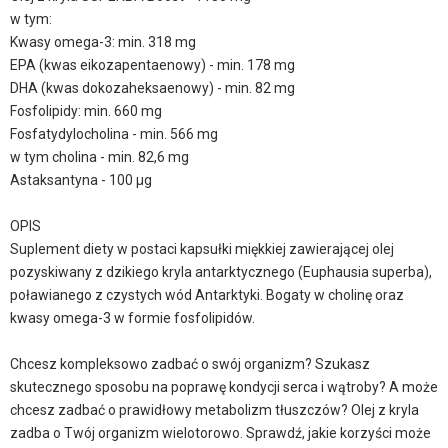
w tym:
Kwasy omega-3: min. 318 mg
EPA (kwas eikozapentaenowy) - min. 178 mg
DHA (kwas dokozaheksaenowy) - min. 82 mg
Fosfolipidy: min. 660 mg
Fosfatydylocholina - min. 566 mg
w tym cholina - min. 82,6 mg
Astaksantyna - 100 µg
OPIS
Suplement diety w postaci kapsułki miękkiej zawierającej olej
pozyskiwany z dzikiego kryla antarktycznego (Euphausia superba),
poławianego z czystych wód Antarktyki. Bogaty w cholinę oraz
kwasy omega-3 w formie fosfolipidów.
Chcesz kompleksowo zadbać o swój organizm? Szukasz
skutecznego sposobu na poprawę kondycji serca i wątroby? A może
chcesz zadbać o prawidłowy metabolizm tłuszczów? Olej z kryla
zadba o Twój organizm wielotorowo. Sprawdź, jakie korzyści może