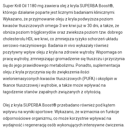
Super Krill Oil 1180 mg zawiera olej z kryla SUPERBA Boost®,
którego działanie poparte jest licznymi badaniami klinicznymi.
Wykazano, że przyjmowanie oleju z kryla podwyższa poziom
kwasów tłuszczowych omega-3 we krwi już w 30 dni, a także, że
obniża poziom trójglicerydów oraz zwieksza poziom tzw. dobrego
cholesterolu HDL we krwi, co zmniejsza ryzyko schorzeń układu
sercowo-naczyniowego. Badania in vivo wykazały również
pozytywny wpływ oleju z kryla na zdrowie wątroby. Wspomaga on
pracę wątroby, zmniejszając gromadzenie się tłuszczu i przyczynia
się do jego prawidłowego metabolizmu. Ponadto, suplementacja
oleju z kryla przyczynia się do zwiększenia ilości
wielonienasyconych kwasów tłuszczowych (PUFA) i oksylipin w
tkance tłuszczowej i wątrobie, a także może wpływać na
łagodzenie stanów zapalnych związanych z otyłością.
Olej z kryla SUPERBA Boost® przebadano również pod kątem
wpływu na wyniki sportowe. Wykazano, że wzmacnia on funkcje
odpornościowe organizmu, co może korzystnie wpływać na
wydajność i regenerację osób wykonujących intensywne ćwiczenia.