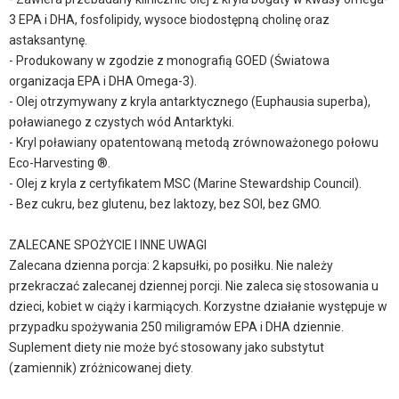
3 EPA i DHA, fosfolipidy, wysoce biodostępną cholinę oraz
astaksantynę.
- Produkowany w zgodzie z monografią GOED (Światowa
organizacja EPA i DHA Omega-3).
- Olej otrzymywany z kryla antarktycznego (Euphausia superba),
poławianego z czystych wód Antarktyki.
- Kryl poławiany opatentowaną metodą zrównoważonego połowu
Eco-Harvesting ®.
- Olej z kryla z certyfikatem MSC (Marine Stewardship Council).
- Bez cukru, bez glutenu, bez laktozy, bez SOI, bez GMO.
ZALECANE SPOŻYCIE I INNE UWAGI
Zalecana dzienna porcja: 2 kapsułki, po posiłku. Nie należy
przekraczać zalecanej dziennej porcji. Nie zaleca się stosowania u
dzieci, kobiet w ciąży i karmiących. Korzystne działanie występuje w
przypadku spożywania 250 miligramów EPA i DHA dziennie.
Suplement diety nie może być stosowany jako substytut
(zamiennik) zróżnicowanej diety.