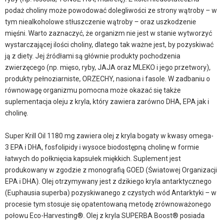
podaż choliny może powodować dolegliwości ze strony wątroby – w
tym niealkoholowe stłuszczenie wątroby – oraz uszkodzenie
mięśni. Warto zaznaczyć, że organizm nie jest w stanie wytworzyć
wystarczającej ilości choliny, dlatego tak ważne jest, by pozyskiwać
ją z diety. Jej źródłami są głównie produkty pochodzenia
zwierzęcego (np. mięso, ryby, JAJA oraz MLEKO i jego przetwory),
produkty pełnoziarniste, ORZECHY, nasiona i fasole. W zadbaniu o
równowagę organizmu pomocna może okazać się także
suplementacja oleju z kryla, który zawiera zarówno DHA, EPA jak i
cholinę.
Super Krill Oil 1180 mg zawiera olej z kryla bogaty w kwasy omega-
3 EPA i DHA, fosfolipidy i wysoce biodostępną cholinę w formie
łatwych do połknięcia kapsułek miękkich. Suplement jest
produkowany w zgodzie z monografią GOED (Światowej Organizacji
EPA i DHA). Olej otrzymywany jest z dzikiego kryla antarktycznego
(Euphausia superba) pozyskiwanego z czystych wód Antarktyki – w
procesie tym stosuje się opatentowaną metodę zrównoważonego
połowu Eco-Harvesting®. Olej z kryla SUPERBA Boost® posiada