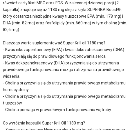
również certyfikat MSC oraz FOS. W zalecanej dziennej porcji (2
kapsułki) znajduje się aż 1180 mg oleju z kryla SUPERBA Boost®,
który dostarcza niezbędne kwasy tłuszczowe EPA (min. 178 mg) i
DHA (min. 82 mg) oraz fosfolipidy (min. 660 mg) w tym cholinę (min.
82,6 mg).
Dlaczego warto suplementować Super Krill oil 1180 mg?
- Kwas eikozapentaenowy (EPA) i kwas dokozaheksaenowy (DHA)
przyczyniają się do prawidłowego funkcjonowania serca.
- Kwas dokozaheksaenowy (DHA) przyczynia się do utrzymania
prawidłowego funkcjonowania mózgu i utrzymania prawidłowego
widzenia.
- Cholina przyczynia się do utrzymania prawidłowego metabolizmu
homocysteiny.
- Cholina przyczynia się do utrzymania prawidłowego metabolizmu
tłuszczów.
- Cholina pomaga w prawidłowym funkcjonowaniu wątroby.
Co wyróżnia kapsułki Super Krill Oil 1180 mg?
- Zawiera przebadany klinicznie olej z kryla bogaty w kwasy omega-